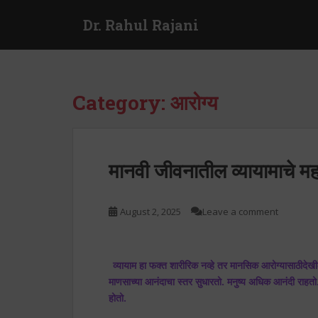
S
Dr. Rahul Rajani
k
i
p
t
o
Category:
आरोग्य
m
a
i
n
मानवी जीवनातील व्यायामाचे महत्
c
o
n
August 2, 2025
Leave a comment
t
e
n
व्यायाम हा फक्त शारीरिक नव्हे तर मानसिक आरोग्यासाठीदेखील
t
माणसाच्या आनंदाचा स्तर सुधारतो. मनुष्य अधिक आनंदी राहतो. 
होतो.