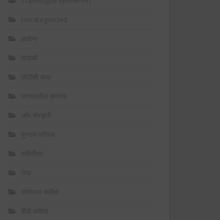
Travelogue (प्रवासवर्णन)
Uncategorized
आरोग्य
चारोळी
छोटीशी कथा
जगभरातील क्रांत्या
धर्म/ संस्कृती
पुस्तक परिचय
माहितीपर
लेख
संशोधन/ समीक्षा
हिंदी कविता