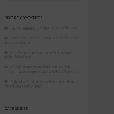
RECENT COMMENTS
Kavita Rajabhoj
on
शिक्षण क्षेत्रात अपेक्षित बदल…
Asst prof Sandeep Pawar
on
मराठी विषयातील
करियरच्या विविध संधी –
डॉ.ललिता सुभाष अहिरे
on
बाबासाहेबांनी लंडनहून
रमाईला लिहिलेले पत्र…
डॉ. अतुल देशमुख
on
मराठी भाषा आणि आधुनिक
तंत्रज्ञान -महत्त्वाच्या app व संकेतस्थळांची माहिती (भाग १)
Rajendra Palvi
on
बाबासाहेबांचे विद्यार्थी जीवन
(विद्यार्थी, पालक व शिक्षकांसाठी…)
CATEGORIES