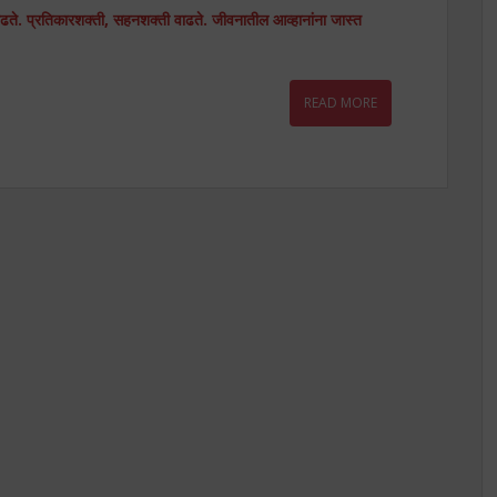
वाढते. प्रतिकारशक्ती, सहनशक्ती वाढते. जीवनातील आव्हानांना जास्त
READ MORE