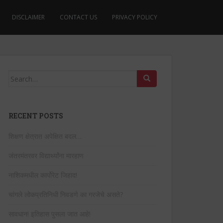
DISCLAIMER
CONTACT US
PRIVACY POLICY
Search
for:
RECENT POSTS
शिक्षण क्षेत्रात अपेक्षित बदल…
जंतरमंतरवर विद्यार्थ्यांना मारहाण
नाशिकमधील कार्पोरेट जिहाद!
चांगले लोकप्रतिनिधी निवडणे का गरजेचे असते?
सावधान! इतिहास पुसला जात आहे!