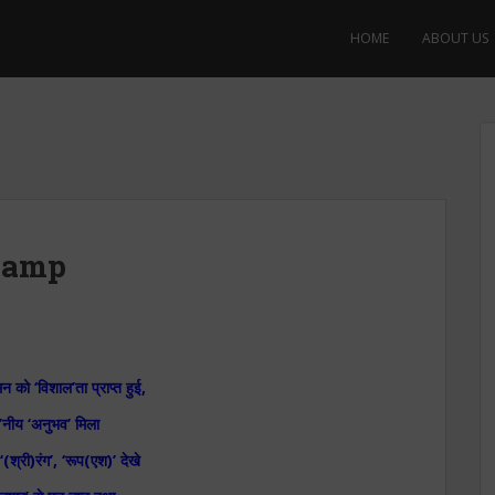
HOME
ABOUT US
Camp
 मन को ‘विशाल’ता प्राप्त हुई,
’नीय ‘अनुभव’ मिला
(श्री)रंग’, ‘रूप(एश)’ देखे