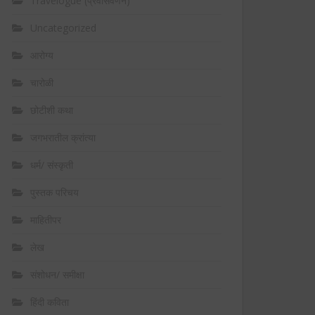
Travelogue (प्रवासवर्णन)
Uncategorized
आरोग्य
चारोळी
छोटीशी कथा
जगभरातील क्रांत्या
धर्म/ संस्कृती
पुस्तक परिचय
माहितीपर
लेख
संशोधन/ समीक्षा
हिंदी कविता