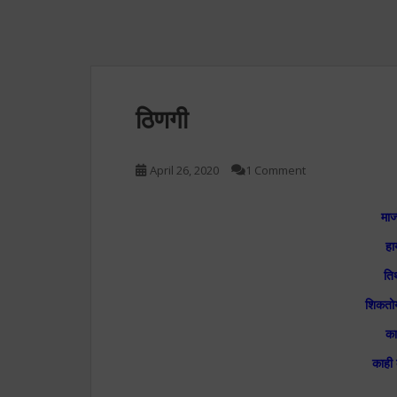
ठिणगी
April 26, 2020
1 Comment
माज
हा
ति
शिकतो
का
काही