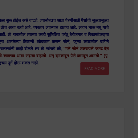
 होईल असे वाटते. त्यासोबतच आता पेरणीसाठी पैशांची जुळवाजुळव
बात तोच आता कर्ता आहे. व्यवहार त्याच्याच हातात आहे. लहान भाऊ मधू याचे
ी. तो गावातील त्याच्या काही सुशिक्षित परंतु बेरोजगार व रिकामटेकड्या
क खुणा असलेल्या ठिकाणी खोदकाम करून सोने, जुन्या काळातील दागिने
घरातल्यांनी काही बोलले तर तो सांगतो की,
“मले सोनं उकरायले जाऊ देत
-खामगाव आशा सवार्‍या वाह्यतो. अन् दणकावून पैसे कमावून आणतो.” (पृ.
इच्छा पूर्ण होऊ शकत नाही.
READ MORE