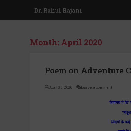
S
Dr. Rahul Rajani
k
i
p
t
o
Month:
April 2020
m
a
i
n
Poem on Adventure 
c
o
n
April 30, 2020
Leave a comment
t
e
हिमालय में मेरे
n
t
‘अतुल
जिंदगी के कई ‘