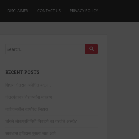
DISCLAIMER
CONTACT US
PRIVACY POLICY
Search
for:
RECENT POSTS
शिक्षण क्षेत्रात अपेक्षित बदल…
जंतरमंतरवर विद्यार्थ्यांना मारहाण
नाशिकमधील कार्पोरेट जिहाद!
चांगले लोकप्रतिनिधी निवडणे का गरजेचे असते?
सावधान! इतिहास पुसला जात आहे!