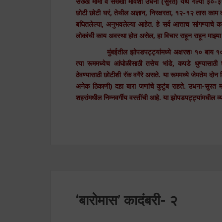
सख्खे मामा व सख्खी मावशी उधना (सुरत) येथे गेल्या ३०-३५
छोटी छोटी घरं, तेथील अज्ञान, निरक्षरता, १२-१२ तास काम
बघितलेल्या, अनुभवलेल्या आहेत. हे सर्व आत्ताच सांगण्याचे क
लोकांची काय अवस्था होत असेल, हा विचार राहून राहून माझ्य
मुंबईतील झोपडपट्ट्यांमध्ये अक्षरशः १० बाय १० कि
त्या रूममध्येच आंघोळीसाठी तसेच भांडे, कपडे धुण्यासाठी
ठेवण्यासाठी छोटीशी रॅक वगैरे असते. या रूममध्ये जेमतेम दो
अनेक ठिकाणी) दहा बारा जणांचे कुटुंब राहते. उधना-सुरत म
शहरांमधील निम्नवर्गीय वस्तींची आहे. या झोपडपट्ट्यांमधील व्
‘बारोमास’ कादंबरी- २