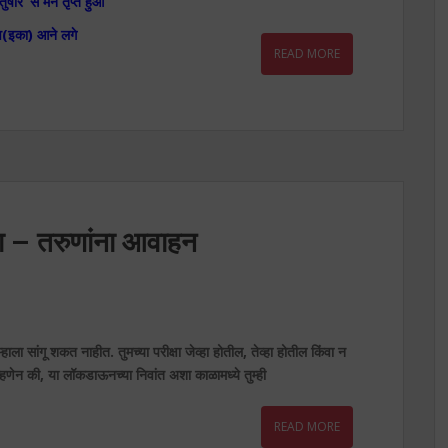
तुषार’ से मन तृप्त हुआ
व(इका) आने लगे
READ MORE
ांना – तरुणांना आवाहन
तुम्हाला सांगू शकत नाहीत. तुमच्या परीक्षा जेव्हा होतील, तेव्हा होतील किंवा न
्हणेन की, या लॉकडाऊनच्या निवांत अशा काळामध्ये तुम्ही
READ MORE