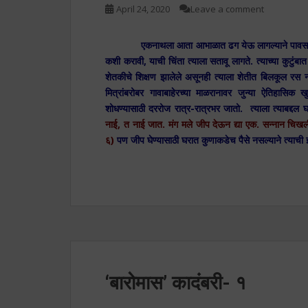
April 24, 2020
Leave a comment
एकनाथला आता आभाळात ढग येऊ लागल्याने पावसाळा सुरू
कशी करावी, याची चिंता त्याला सतावू लागते. त्याच्या कुटुं
शेतकीचे शिक्षण झालेले असूनही त्याला शेतीत बिलकूल रस नाह
मित्रांबरोबर गावाबाहेरच्या माळरानावर जुन्या ऐतिहासि
शोधण्यासाठी दररोज रात्र-रात्रभर जातो. त्याला त्याबद्दल 
नाई, त नाई जात. मंग मले जीप देऊन द्या एक. सन्नान चिखली
६)
पण जीप घेण्यासाठी घरात कुणाकडेच पैसे नसल्याने त्याची 
‘बारोमास’ कादंबरी- १