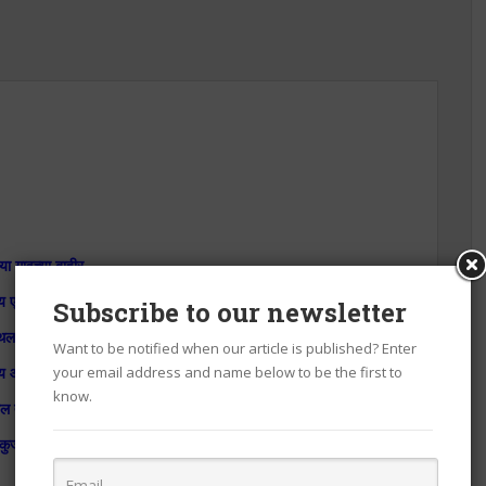
्या गावच्या बाहीर
य एक म्हारवाडा
Subscribe to our newsletter
थला हरेक पोरगा
Want to be notified when our article is published? Enter
य आता थोडा-थोडा
your email address and name below to be the first to
know.
ल त्या पोरांतली
 कुजबूज मी ऐकली