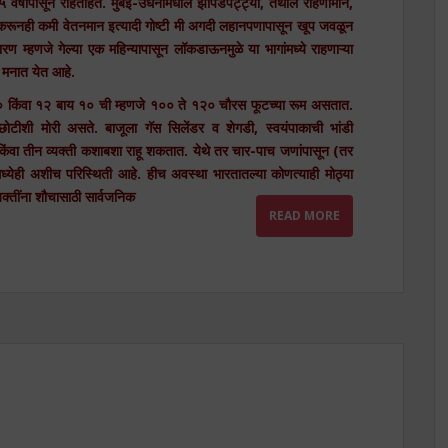
 वर्षांपासून राहताहेत. मुंबई-उधनामधील
झोपडपट्ट्या, तेथील राहणीमान,
 करूनही कमी वेतनमान इत्यादी गोष्टी मी अगदी लहानपणापासून खूप जवळून
ारण म्हणजे गेल्या एक महिन्यापासून लॉकडाऊनमुळे या भागांमध्ये राहणाऱ्या
ा मनात येत आहे.
ंवा १२ बाय १० ची म्हणजे १०० ते १२० चौरस फूटच्या रूम असतात.
 छोटीशी मोरी असते. बाजूला गॅस सिलेंडर व शेगडी, स्वयंपाकाची भांडी
न किंवा तीन व्यक्ती कशाबशा राहू शकतात. येथे तर चार-पाच जणांपासून (तर
ध्येही अशीच परिस्थिती आहे. हीच अवस्था भारतातल्या कोणत्याही मोठ्या
यक्तींना शौचासाठी सार्वजनिक
READ MORE