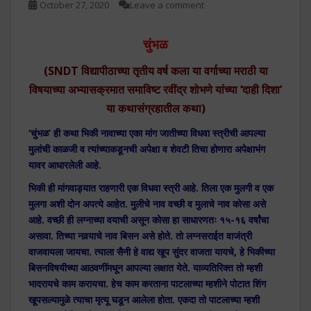
October 27, 2020
Leave a comment
चुंभळ
(SNDT विद्यापीठाच्या तृतीय वर्ष कला या वर्गाच्या मराठी या
विषयाच्या अभ्यासक्रमात समाविष्ट रवींद्र शोभणे यांच्या ‘दाही दिशा’
या कथासंग्रहातील कथा)
‘चुंभळ’ ही कथा भिकी नावाच्या एका मांग जातीच्या विधवा स्त्रीची आपल्या
मुलांची काळजी व त्यांच्याकडूनची अपेक्षा व शेवटी तिचा होणारा अपेक्षाभंग
यावर आधारलेली आहे.
भिकी ही मांगवाड्यात राहणारी एक विधवा स्त्री आहे. तिला एक मुलगी व एक
मुलगा अशी दोन अपत्ये आहेत. मुलीचे नाव वच्छी व मुलाचे नाव कोसा असे
आहे. वच्छी ही लग्नाच्या वयाची असून कोसा हा साधारणतः १५-१६ वर्षांचा
असावा. तिच्या नवर्‍याचे नाव बिसन असे होते. तो लग्नसराईत वाजंत्री
वाजवायला जायचा. त्याला सैनी हे वाद्य खूप सुंदर वाजता यायचे, हे भिकीच्या
बिसनविषयीच्या आठवणींमधून आपल्या लक्षात येते. याव्यतिरिक्त तो म्हशी
भादरायचे काम करायचा. हेच काम करताना पाटलाच्या म्हशीने पोटात शिंग
खूपसल्यामुळे त्याचा मृत्यू घडून आलेला होता. एकदा तो पाटलाच्या म्हशी