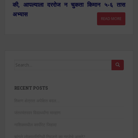
की, आपल्याला दररोज न चुकता किमान ५-६ तास
अभ्यास
READ MORE
Search
for:
RECENT POSTS
शिक्षण क्षेत्रात अपेक्षित बदल…
जंतरमंतरवर विद्यार्थ्यांना मारहाण
नाशिकमधील कार्पोरेट जिहाद!
चांगले लोकप्रतिनिधी निवडणे का गरजेचे असते?