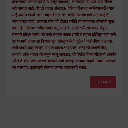
देवळासमोर जाऊन दिवसभर बसून राहायचा. लग्नाआधी तो आठ-आठ दिवस
घरी यायचा नाही. शेवटी त्याला संसारात/ ऐहिक जीवनात रमविण्यासाठी त्याचे
आई-वडील त्याचे लग्न लावून देतात. पण तरीही त्याच्या वागण्यात काहीही
फरक पडत नाही. लग्नाला तीन वर्षे होतात तरीही तो बायकोला कोणतेही सुख
देत नाही. दिवसभर मंदिरासमोर बसून राहतो. रात्री घरी आल्यावर जेवून
शांतपणे झोपून जातो. ती कधी त्याच्या जवळ आली व त्याला झोपेतून जागे केले
तर थंडपणे स्वतः ला तिच्यापासून सोडवून घेतो. पुढे तो दाढी-मिशा वाढवतो.
भगवे कपडे घालू लागतो. पायात वाहना न वापरता अनवाणी पायांनी हिंडू
लागतो. लोक त्याला गौतमबुवा म्हणू लागतात. तो देखील निस्वार्थीपणाने लोकांचे
पडेल ते काम करू लागतो. दरवर्षी पायी पंढरपूरला जात राहतो. त्याला संसारात
रस नसतोच. कुठल्याही बंधनात त्याला अडकायचे नसते.
READ MORE