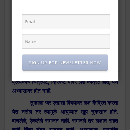
अंतःकरण केंद्रित करण्याची किंवा
स्थिर करण्याची जी क्षमता/ शक्ती
असते, तिला एकाग्रता असे म्हणतात.
ही जी क्षमता असते ती काहींची अतिशय कमी
असते, तर काहींची जास्त. काही जण तासनतास एकाच
SIGN UP FOR NEWSLETTER NOW
विषयावर, कामावर मन एकाग्र करू शकतात. तर बरेच
जण काही मिनिटही करू शकत नाहीत.
आपल्यापैकी
प्रत्येकाचे चित्रपट, क्रिकेट यावर लक्ष केंद्रित होते, पण
अभ्यासावर होत नाही.
तुम्हाला जर एखाद्या विषयावर लक्ष केंद्रित करता
येत नसेल तर त्यामुळे आयुष्यात खूप नुकसान होते.
वाचलेले, ऐकलेले समजत नाही. समजले तर लक्षात राहत
नाही किंवा नंतर आठवत नाही. अभ्यासात, प्रगतीत