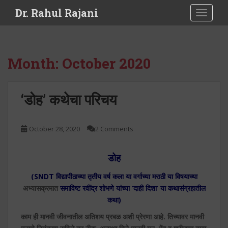
S
Dr. Rahul Rajani
TOGGLE
k
i
p
t
Month:
October 2020
o
m
a
‘डोह’ कथेचा परिचय
i
n
c
October 28, 2020
2 Comments
o
n
डोह
t
e
(SNDT
विद्यापीठाच्या तृतीय वर्ष कला या वर्गाच्या मराठी या विषयाच्या
n
अभ्यासक्रमात
समाविष्ट रवींद्र शोभणे यांच्या
‘
दाही दिशा
’ या कथासंग्रहातील
t
कथा)
काम ही मानवी जीवनातील अतिशय प्रबळ अशी प्रेरणा आहे. तिच्यावर मानवी