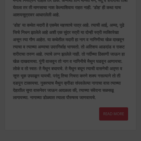
मनाचे नियंत्रण राहिले तर ठीक. अन्यथा तिने मानवी मन, मेंदू व शरीराचा ताबा
घेतला तर ती माणसाचा नाश केल्याशिवाय राहत नाही. ‘डोह’ ही कथा याच
आशयसूत्रावर आधारलेली आहे.
‘डोह’ या कथेत मदारी हे एकमेव महत्त्वाचे पात्र आहे. त्याची आई, अम्मा, पुढे
जिचे निधन झालेले आहे अशी एक सुंदर स्त्री या दोन्ही स्त्री व्यक्तिरेखा
असून त्या गौण आहेत. या कथेतील मदारी हा नाग व नागिणीचा खेळ दाखवून
त्याचा व त्याच्या अम्माचा उदरनिर्वाह भागवतो. तो अतिशय आडदांड व राकट
शरीराचा तरुण आहे. त्याचे लग्न झालेले नाही. तो गर्दीच्या ठिकाणी जाऊन हा
खेळ दाखवायचा. पुंगी वाजवून तो नाग व नागिनीचे मैथुन घडवून आणायचा.
लोकं व तो स्वतः ते मैथुन बघायचे. ते मैथुन बघून त्याची वासनेची अतृप्त व
सूप्त भूक उफाळून यायची. परंतु तिचा निचरा करणे शक्य नसल्याने तो ती
दडपून टाकायचा. नुकत्याच मैथुन क्रीडा संपवलेल्या नागाचा वास त्याच्या
देहातील सुप्त वासनेवर जाऊन आदळला की, त्याच्या संवेदना सळसळू
लागायच्या. नागाच्या डोळ्यात त्याला पौरुषत्व जाणवायचे.
READ MORE