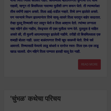
याची चिंता त्याला सतावत राहते. आपल्याला म्हातारपणात कुणाची तरी साथ
राहावी, म्हणून तो बिसमिल्ला नावाच्या मुलीशी लग्न करून घेतो. ती त्याच्यापेक्षा
तीस वर्षांनी लहान असते. तिला आई-वडील नव्हते. तिचे लग्न झालेले असते.
पण नवऱ्याचे निधन झाल्यानंतर तिचे सासू-सासरे तिला घरातून बाहेर काढतात.
तेव्हा दुल्लू तिच्याशी पाट लावून घेतो व तिला आश्रय देतो. त्यांच्या लग्नाला
सहा महिने होत नाहीत, तेवढ्यात ती एका मुलीला जन्म देते. दुल्लूला हे माहित
असते की, ती मुलगी आपल्यापासून झालेली नाहीये. तरीही तो बिसमिल्लाला एक
शब्दही बोलत नाही. उलट बाळंतपणात तिची खूप काळजी घेतो. तिचे सर्व
आवरतो. तिच्यासाठी मेव्याचे लाडू बांधतो व दररोज स्वतः तिला एक-एक लाडू
खाऊ घालतो. दोन महिने तिला पाण्यात हातही घालू देत नाही.
READ MORE
‘चुंभळ’ कथेचा परिचय