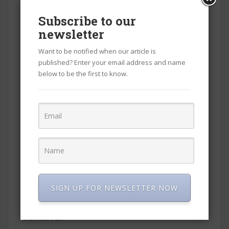
छोटीशी कथा
Subscribe to our
newsletter
जगभरातील क्रांत्या
Want to be notified when our article is
धर्म/ संस्कृती
published? Enter your email address and name
पुस्तक परिचय
below to be the first to know.
माहितीपर
लेख
संशोधन/ समीक्षा
हिंदी कविता
हिंदी लेख
SIGN UP FOR NEWSLETTER NOW
ARCHIVES