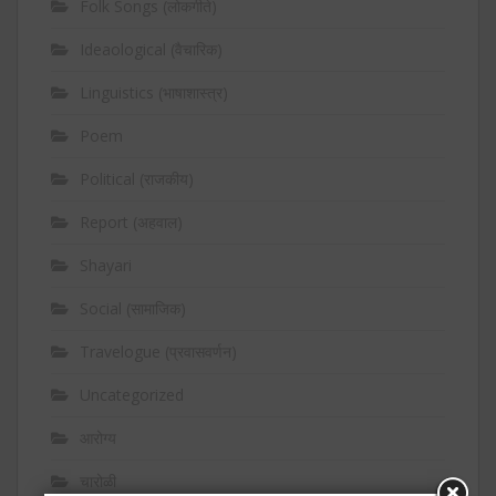
Folk Songs (लोकगीते)
Ideaological (वैचारिक)
Linguistics (भाषाशास्त्र)
Poem
Political (राजकीय)
Report (अहवाल)
Shayari
Social (सामाजिक)
Travelogue (प्रवासवर्णन)
Uncategorized
आरोग्य
चारोळी