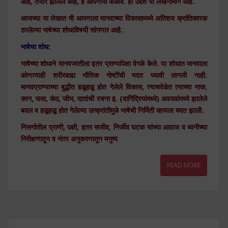
आहे, तयार झालेले आहे, हे आपणास कळावे. हा उद्देश या लेखनामागे आहे.
आजच्या या लेखात मी आपणाला मानवाच्या विकासामध्ये अतिशय क्रांतिकारक
ठरलेल्या भाषेच्या शोधाविषयी सांगणार आहे.
भाषेचा शोध:
भाषेच्या शोधाने मानवजातीला इतर प्राण्यांपेक्षा वेगळे केले. या शोधात मानवाला
कोणत्याही शरीरबाह्य भौतिक गोष्टींची मदत घ्यावी लागली नाही.
मानवप्राण्याच्या बुद्धीत हळूहळू होत गेलेले विकास, त्याचवेळेत त्याच्या नाक,
कान, घसा, कंठ, जीभ, दातांची रचना इ. (वागिंद्रियांमध्ये) अवयवांमध्ये झालेले
बदल व हळूहळू होत गेलेल्या उत्क्रांतीमुळे भाषेची निर्मिती व्हायला मदत झाली.
निसर्गातील प्राणी, पक्षी, इतर सजीव, निर्जीव घटक यांच्या आवाज व ध्वनीच्या
निरीक्षणातून व नंतर अनुकरणातून मनुष्य
READ MORE