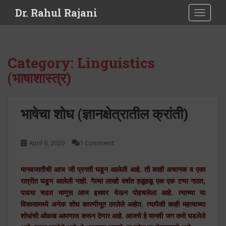
S
Dr. Rahul Rajani
TOGGLE
k
i
p
t
Category:
Linguistics
o
(भाषाशास्त्र)
m
a
i
भाषेचा शोध (ज्ञानक्षेत्रातील क्रांती)
n
c
o
April 6, 2020
1 Comment
n
t
e
मानवजातीची आज जी प्रगती घडून आलेली आहे. ती काही अचानक व एका
n
रात्रीत घडून आलेली नाही. गेल्या लाखो वर्षात हळूहळू एक एक टप्पा गाठत,
t
पायर्‍या चढत माणूस आज इथवर येऊन पोहचलेला आहे. त्याच्या या
विकासामध्ये अनेक शोध कारणीभूत ठरलेले आहेत. त्यापैकी काही महत्वाच्या
शोधांची ओळख आपणास करून देणार आहे. आजचे हे मानवी जग कसे घडलेले