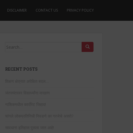
DISCLAIMER
CONTACT US
PRIVACY POLICY
Search
for:
RECENT POSTS
शिक्षण क्षेत्रात अपेक्षित बदल…
जंतरमंतरवर विद्यार्थ्यांना मारहाण
नाशिकमधील कार्पोरेट जिहाद!
चांगले लोकप्रतिनिधी निवडणे का गरजेचे असते?
सावधान! इतिहास पुसला जात आहे!