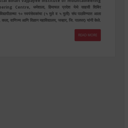
न Atal Bihari Vajpayee Institute of mountaineering
g Centre, धर्मशाला, हिमाचल प्रदेश येथे साहसी शिबिर
विद्यापीठाच्या १० स्वयंसेवकांचा (५ मुले व ५ मुली) संघ पाठविण्यात आला
, कला, वाणिज्य आणि विज्ञान महाविद्यालय, जव्हार, जि. पालघर) यांनी केले.
READ MORE