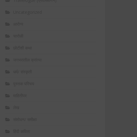
Travelogue (प्रवासवर्णन)
Uncategorized
आरोग्य
चारोळी
छोटीशी कथा
जगभरातील क्रांत्या
धर्म/ संस्कृती
पुस्तक परिचय
माहितीपर
लेख
संशोधन/ समीक्षा
हिंदी कविता