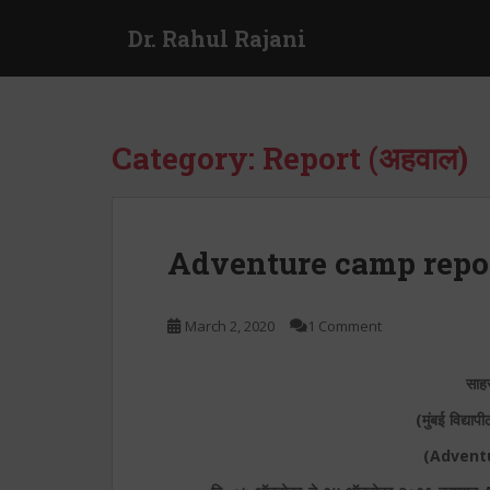
S
Dr. Rahul Rajani
k
i
p
t
o
Category:
Report (अहवाल)
m
a
i
n
Adventure camp repo
c
o
n
March 2, 2020
1 Comment
t
e
साह
n
t
(मुंबई विद्या
(Advent