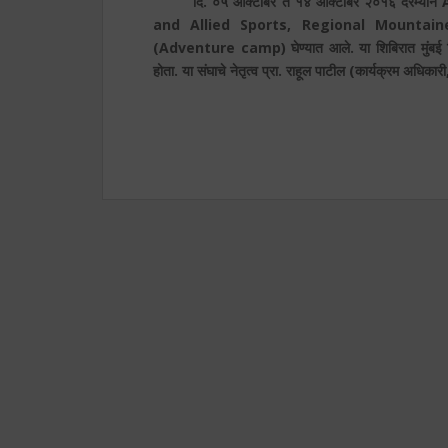
दि. ०५ ऑक्टोबर ते १४ ऑक्टोबर २०१६ दरम्या
and Allied Sports, Regional Mountaineerin
(Adventure camp) घेण्यात आले. या शिबिरात मुंबई
होता. या संघाचे नेतृत्व
प्रा. राहूल पाटील (कार्यक्रम अधिकारी