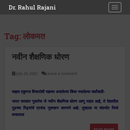
S
Dr. Rahul Rajani
TOGGLE
k
i
p
t
Tag:
लोकमत
o
m
a
नवीन शैक्षणिक धोरण
i
n
c
July 26, 2022
Leave a comment
o
n
t
माझ्या एकूणच विचारांशी सहमत असलेल्या किंवा नसलेल्या सर्वांसाठी-
e
भारत सरकार नुकतेच जे नवीन शैक्षणिक धोरण आणू पाहत आहे, ते देशातील
n
पुढच्या पिढ्यांचे प्रचंड नुकसान करणारे आहे. तुम्हाला या संदर्भात जिथे
t
वाचायला
READ MORE