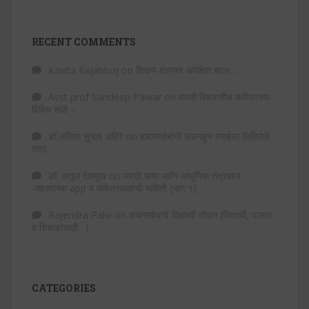
RECENT COMMENTS
Kavita Rajabhoj
on
शिक्षण क्षेत्रात अपेक्षित बदल…
Asst prof Sandeep Pawar
on
मराठी विषयातील करियरच्या
विविध संधी –
डॉ.ललिता सुभाष अहिरे
on
बाबासाहेबांनी लंडनहून रमाईला लिहिलेले
पत्र…
डॉ. अतुल देशमुख
on
मराठी भाषा आणि आधुनिक तंत्रज्ञान
-महत्त्वाच्या app व संकेतस्थळांची माहिती (भाग १)
Rajendra Palvi
on
बाबासाहेबांचे विद्यार्थी जीवन (विद्यार्थी, पालक
व शिक्षकांसाठी…)
CATEGORIES