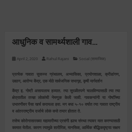
आधुनिक व सामर्थ्यशाली गाव…
April 2, 2020
Rahul Rajani
Social (सामाजिक)
प्रत्येक गावात सुसज्ज ग्रंथालय, अभ्यासिका, प्रयोगशाळा, क्रीडांगण,
उद्यान, आरोग्य केंद्र, एक मोठे सार्वजनिक सभागृह, कृषी मार्गदर्शन
केंद्र इ. गोष्टी असायलाच हव्यात. त्या सुरळीतपणे चालविण्यासाठी त्या त्या
क्षेत्रातील तज्ज्ञ लोकांची नेमणूक केली जावी. गावकऱ्यांनी या गोष्टींच्या
उभारणीवर पैसा खर्च करायला हवा. मग बघा ५-१० वर्षात त्या गावात राष्ट्रीय
व आंतरराष्ट्रीय दर्जाचे लोकं कसे तयार होतात ते.
तसेच कोरोनासारख्या महामारीच्या प्रसंगी ह्याच संस्था त्यावर मात करण्यासाठी
कामात येतील. कारण त्यामुळे शारीरिक, मानसिक, आर्थिक बौद्धिकदृष्ट्या
सक्षम