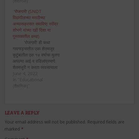
लोकांनाही बसत असतो. ‘धर्म’ ही
(शैक्षणिक)"
म्हणायला हवे. परंतु माझ्यापुढचा
कथा एका गावातील दोन गटांमध्ये
प्रश्न आहे की, जे लोकं
‘रोजगारी’ (SNDT
धार्मिक वादातून जो संघर्ष निर्माण
आपल्याच…
विद्यापीठाच्या मराठीच्या
होतो व त्यात तुकाराम लोहार
अभ्यासक्रमात समाविष्ट रवींद्र
नावाच्या…
शोभणे यांच्या दही दिशा या
पुस्तकातील कथा)
'रोजगारी' ही कथा
गावगाड्यातील एका शेतमजूर
कुटुंबातील एक १४ वर्षाचा मुलगा
आपल्या आई व वडिलांप्रमाणे
शेतमजुरी न करता व्यवसायाला
सुरुवात करतो आणि
June 4, 2022
आत्मविश्वास व स्वाभिमानाने
In "Educational
जगायला लागतो, या विषयावर
(शैक्षणिक)"
आधारलेली आहे. मारत्या
ही या कथेतील महत्त्वाची
व्यक्तिरेखा आहे. तो १४ वर्षाचा
आहे. त्याची आई पाटलाकडे…
LEAVE A REPLY
Your email address will not be published.
Required fields are
marked
*