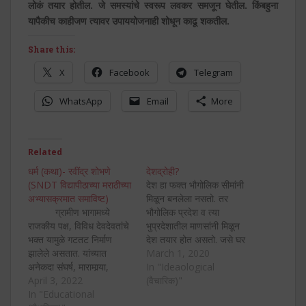
लोकं तयार होतील. जे समस्यांचे स्वरूप लवकर समजून घेतील. किंबहुना
यापैकीच काहीजण त्यावर उपाययोजनाही शोधून काढू शकतील.
Share this:
X
Facebook
Telegram
WhatsApp
Email
More
Related
धर्म (कथा)- रवींद्र शोभणे
देशद्रोही?
(SNDT विद्यापीठाच्या मराठीच्या
देश हा फक्त भौगोलिक सीमांनी
अभ्यासक्रमात समाविष्ट)
मिळून बनलेला नसतो. तर
ग्रामीण भागामध्ये
भौगोलिक प्रदेश व त्या
राजकीय पक्ष, विविध देवदेवतांचे
भुप्रदेशातील माणसांनी मिळून
भक्त यामुळे गटतट निर्माण
देश तयार होत असतो. जसे घर
झालेले असतात. यांच्यात
हे फक्त भिंतींनी बनलेले नसते,
March 1, 2020
अनेकदा संघर्ष, मारामार्‍या,
तसेच देशाचे आहे. म्हणून जे या
In "Ideaological
वादविवाद निर्माण होतात. त्याचा
April 3, 2022
देशाला (भुप्रदेशाला) आपलं
(वैचारिक)"
फटका गावातील इतर सामान्य
In "Educational
मानत नाहीत, त्यांना देशद्रोहीच