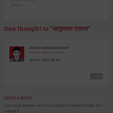
विद्रोह, नवसमाजाच्या
In "Educational
निर्मितीसाठीचे तत्त्वज्ञान त्यांनी
(शैक्षणिक)"
आपल्या सर्वच कवितांमधून
मांडलेले दिसून येते. नामदेव
ढसाळ यांची 'आत्ता' ही कविता
मुंबई विद्यापीठाच्या प्रथम वर्ष
One thought to “आयुष्याचा प्रवास”
कला मराठी अनिवार्य या
विषयाच्या अभ्यासक्रमासाठी
लावलेल्या…
SUDHIR KAMLAKAR BHOIR
March 3, 2020 at 11:10 pm
खूप मस्त कविता आहे सर
REPLY
LEAVE A REPLY
Your email address will not be published.
Required fields are
marked
*