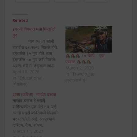
Related
इंग्रजी विषयात मला मिळालेले
गुण
मला २००२ साली
बारावीत ६९.१७% मिळाले होते.
इंग्रजीत ३५ गुण होते. मला
८० किमी – एक
इंग्रजीत ५० गुण जरी मिळाले
प्रवास
असते. तरी मी डीएडला जाऊ
March 2, 2020
शकलो असतो व डीएड करून
April 10, 2026
In "Travelogue
शिक्षक झालो असतो. पण आज
In "Educational
(प्रवासवर्णन)"
मी साहाय्यक प्राध्यापक
(शैक्षणिक)"
पदावरून पदोन्नती मिळवून
आत्ता (कविता)- नामदेव ढसाळ
सहयोगी प्राध्यापक आहे. …
नामदेव ढसाळ हे मराठी
साहित्यातील एक मोठे नाव आहे.
त्यांनी मराठी कवितेमध्ये मोलाची
भर घातलेली आहे. अस्पृश्यांचे
दारिद्र्य, दैन्य, शोषण,
त्यांच्यातील जाणीव-जागृती,
March 11, 2021