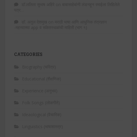
डॉ.ललिता सुभाष अहिरे
on
बाबासाहेबांनी लंडनहून रमाईला लिहिलेले
पत्र…
डॉ. अतुल देशमुख
on
मराठी भाषा आणि आधुनिक तंत्रज्ञान
-महत्त्वाच्या app व संकेतस्थळांची माहिती (भाग १)
CATEGORIES
Biography (चरित्र)
Educational (शैक्षणिक)
Experience (अनुभव)
Folk Songs (लोकगीते)
Ideaological (वैचारिक)
Linguistics (भाषाशास्त्र)