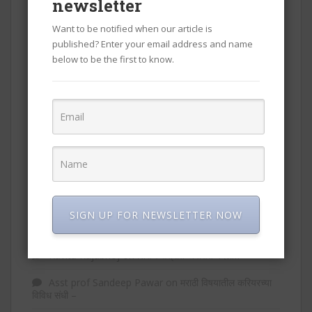
newsletter
खरा आत्मनिर्भर भारत कसा बनेल?
Want to be notified when our article is
शिक्षण क्षेत्रात अपेक्षित बदल…
published? Enter your email address and name
below to be the first to know.
जंतरमंतरवर विद्यार्थ्यांना मारहाण
नाशिकमधील कार्पोरेट जिहाद!
चांगले लोकप्रतिनिधी निवडणे का गरजेचे असते?
RECENT COMMENTS
SIGN UP FOR NEWSLETTER NOW
Kalpesh Bhogade
on
जागतिक आदिवासी दिन : पार्श्वभूमी,
महत्त्व व थोडं चिंतन…
Kavita Rajabhoj
on
शिक्षण क्षेत्रात अपेक्षित बदल…
Asst prof Sandeep Pawar
on
मराठी विषयातील करियरच्या
विविध संधी –