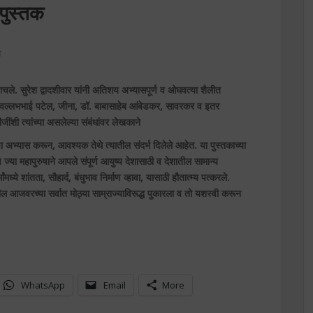
 पुस्तक
य
ाचले. सुरेश द्वादशीवार यांनी अतिशय अभ्यासपूर्ण व ओघवत्या शैलीत
, वल्लभभाई पटेल, जीना, डॉ. बाबासाहेब आंबेडकर, सावरकर व इतर
धीजींशी त्यांच्या असलेल्या संबंधांवर लेखकाने
ा अभ्यास करून, आवश्यक तेथे त्यातील संदर्भ दिलेले आहेत. या पुस्तकाच्या
ज्या महापुरुषाने आपले संपूर्ण आयुष्य देशासाठी व देशातील सामान्य
ध्ये शांतता, सौहार्द, बंधुभाव निर्माण व्हावा, यासाठी हौतात्म्य पत्करले.
 आजवरच्या सर्वात मोठ्या साम्राज्याविरूद्ध पुकारला व तो यशस्वी करून
WhatsApp
Email
More