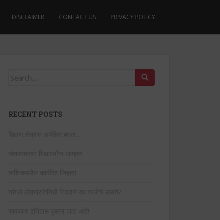
DISCLAIMER
CONTACT US
PRIVACY POLICY
Search
for:
RECENT POSTS
शिक्षण क्षेत्रात अपेक्षित बदल…
जंतरमंतरवर विद्यार्थ्यांना मारहाण
नाशिकमधील कार्पोरेट जिहाद!
चांगले लोकप्रतिनिधी निवडणे का गरजेचे असते?
सावधान! इतिहास पुसला जात आहे!