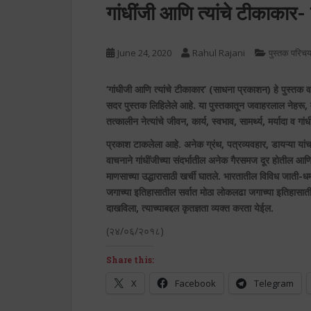
गांधींजी आणि त्यांचे टीकाकार-
June 24, 2020
Rahul Rajani
पुस्तक परिच
‘गांधीजी आणि त्यांचे टीकाकार’ (साधना प्रकाशन) हे पुस्तक व
सदर पुस्तक लिहिलेले आहे. या पुस्तकातून जवाहरलाल नेहरू
तत्कालीन नेत्यांचे जीवन, कार्य, स्वभाव, सामर्थ्य, मर्यादा व गां
प्रकाश टाकलेला आहे. अनेक ग्रंथ, पत्रव्यवहार, डायऱ्या यांच
वाचनाने गांधींजीच्या संदर्भातील अनेक गैरसमज दूर होतील आणि 
माणसाच्या उद्धारासाठी खर्ची घातले. भारतातील विविध जाती-धर्मांम
जगाच्या इतिहासातील सर्वात मोठा लोकलढा जगाच्या इतिहासातील
दाखविला, त्याच्याबद्दल कृतज्ञता व्यक्त करता येईल.
(२४/०६/२०१८)
Share this:
X
Facebook
Telegram