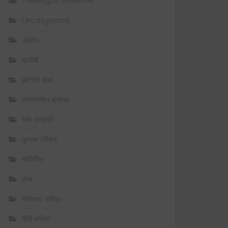
Travelogue (प्रवासवर्णन)
Uncategorized
आरोग्य
चारोळी
छोटीशी कथा
जगभरातील क्रांत्या
धर्म/ संस्कृती
पुस्तक परिचय
माहितीपर
लेख
संशोधन/ समीक्षा
हिंदी कविता