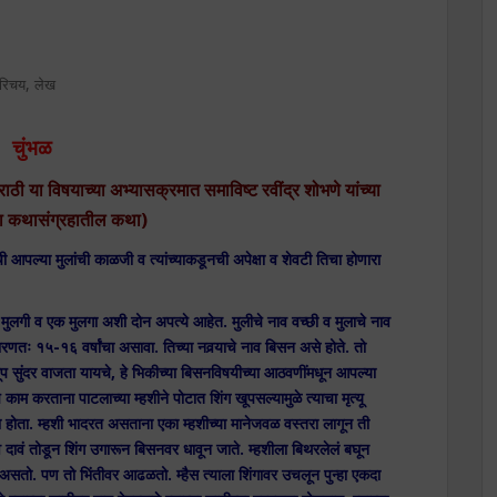
,
परिचय
लेख
चुंभळ
राठी या विषयाच्या अभ्यासक्रमात समाविष्ट रवींद्र शोभणे यांच्या
 या कथासंग्रहातील कथा)
ची आपल्या मुलांची काळजी व त्यांच्याकडूनची अपेक्षा व शेवटी तिचा होणारा
 मुलगी व एक मुलगा अशी दोन अपत्ये आहेत. मुलीचे नाव वच्छी व मुलाचे नाव
णतः १५-१६ वर्षांचा असावा. तिच्या नवर्‍याचे नाव बिसन असे होते. तो
खूप सुंदर वाजता यायचे, हे भिकीच्या बिसनविषयीच्या आठवणींमधून आपल्या
 काम करताना पाटलाच्या म्हशीने पोटात शिंग खूपसल्यामुळे त्याचा मृत्यू
ा होता. म्हशी भादरत असताना एका म्हशीच्या मानेजवळ वस्तरा लागून ती
व दावं तोडून शिंग उगारून बिसनवर धावून जाते. म्हशीला बिथरलेलं बघून
असतो. पण तो भिंतीवर आढळतो. म्हैस त्याला शिंगावर उचलून पुन्हा एकदा