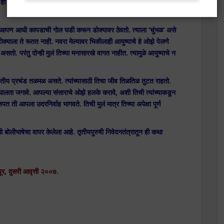
ही भावना तिच्या मनात घर करून जाते. या गोष्टीने आतडी चिरडल्यागत
 आपण आधी कापडाची गोल घडी करून डोक्यावर ठेवतो. त्याला ‘चुंभळ’ असे
ोक्याला ते रूतत नाही. नवरा मेल्यावर भिकीलाही आयुष्याचे हे ओझे पेलणे
ो. परंतु दोन्ही मुलं तिच्या मनासारखे वागत नाहीत. त्यामुळे आयुष्याचे न
ी तीय प्रचंड तळमळ असते. त्यांच्यासाठी तिचा जीव तिळतिळ तुटत राहतो.
 न घालता जगावे. आपल्या संसाराचे ओझे हलके करावे, अशी तिची त्यांच्याकडून
 ती आपला उदरनिर्वाह भागवते. तिची मुलं मात्र तिच्या अपेक्षा पूर्ण
 बोलीभाषेचा वापर केलेला आहे. तृतीयपुरुषी निवेदनतंत्रातून ही कथा
ूर, दुसरी आवृत्ती २००७.