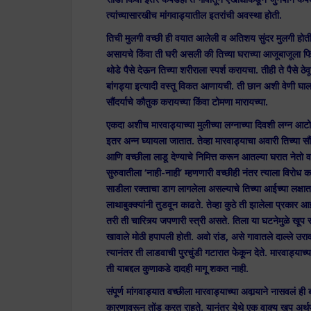
त्यांच्यासारखीच मांगवाड्यातील इतरांची अवस्था होती.
तिची मुलगी वच्छी ही वयात आलेली व अतिशय सुंदर मुलगी होती. त
असायचे किंवा ती घरी असली की तिच्या घराच्या आजूबाजूला फि
थोडे पैसे देऊन तिच्या शरीराला स्पर्श करायचा. तीही ते पैसे ठ
बांगड्या इत्यादी वस्तू विकत आणायची. ती छान अशी वेणी घाला
सौंदर्याचे कौतुक करायच्या किंवा टोमणा मारायच्या.
एकदा अशीच मारवाड्याच्या मुलीच्या लग्नाच्या दिवशी लग्न आटोपल
इतर अन्न घ्यायला जातात. तेव्हा मारवाड्याचा अवारी तिच्या सौं
आणि वच्छीला लाडू देण्याचे निमित्त करून आतल्या घरात नेतो व 
सुरुवातीला ‘नाही-नाही’ म्हणणारी वच्छीही नंतर त्याला विरोध 
साडीला रक्ताचा डाग लागलेला असल्याचे तिच्या आईच्या लक्षा
लाथाबुक्क्यांनी तुडवून काढते. तेव्हा कुठे ती झालेला प्रक
तरी ती चारित्र्य जपणारी स्त्री असते. तिला या घटनेमुळे खू
खावाले मोठी हपापली होती. अवो रांड, असे गावातले दाल्ले उरा
त्यानंतर ती लाडवाची पुरचुंडी गटारात फेकून देते. मारवाड्या
ती याबद्दल कुणाकडे दादही मागू शकत नाही.
संपूर्ण मांगवाड्यात वच्छीला मारवाड्याच्या अवार्‍याने नासवलं ह
कारणावरून तोंड करत राहते. यानंतर येथे एक वाक्य खूप अर्थपूर