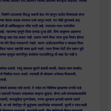
 त्याच्या छातीवर पाय ठेवल्याने त्याच्या छातीच्या बरगड्या मोडतात. त्याच्या
 भिकीने पाटलाच्या विरुद्ध जबानी देऊ नये म्हणून पाटील तिच्याकडे शंभर
लाच्या शेतात कडबा भरताना टाकं लागून मरतो. पण तीही कुणाकडे दाद,
 ही आर्थिकदृष्ट्या गरीब स्त्री आहे. त्यातल्या त्यात पारंपारिक
. नवर्‍याच्या मृत्यूने तिला प्रचंड दुःख होते. तिचे आयुष्यच उद्ध्वस्त
रुद्ध साक्ष देऊ शकत नाही. एकतर त्याने तिचा नवरा पुन्हा जिवंत होणार
त्रुत्त्व घेणे तिला परवडणारे नव्हते. कारण अडीअडचणीला व कामाला तिला
तिला गावात राहणेही शक्य झाले नसते. त्यात तिच्या पोटी दोन लहान मुले
‍याच्या मृत्यूला कारणीभूत ठरलेल्या पाटलाविरुद्ध ती साक्ष देत नाही व
कलेला असतो. परंतु आपल्या मुलाने हमाली करावी, संडास साफ करावेत,
 असे भिकीला वाटत असते. त्यासाठी ती कोसावर अनेकदा चिडायची,
वायची.
मध्ये कामाला जावे लागते. ते नसेल तर सिंदीच्या झाडाच्या पानांचे फडे
 आवरली गेल्यावर उन्हाळ्यात काड्या-कुड्या, शेण्या असे पावसाळ्यासाठीचे
भाकरी, सणासुदीला पुरणपोळ्या, भज्या-कुरडया इत्यादी खायचे पदार्थ
े. या सर्व गोष्टीतून ती कुटुंबाचा उदरनिर्वाह भागवायची. मुलगी व स्वतःसाठी
 मिळवूनच वापरायचे. फाटलेली साडी, लैंगा सुईदोर्‍याने शिवून वापरायचे.