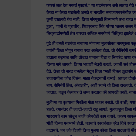
फारसं लक्ष देत नव्हतं एवढचं.” या घटनेवरून असे लक्षात येते की
केव्हा ना केव्हा घडलेली असते व भारतीय समाजव्यवस्थेतील त्यां
कुणी दखलही घेत नाही. तिचा मांगपुराही तिच्यामागे उभा राहत 
हुआ’, ‘पानी के प्राचीर’, शिवप्रसाद सिंह यांच्या ‘अलग अलग 
चित्रपटांमध्येही हेच वास्तव अधिक समर्थपणे चित्रित झालेले 
पुढे ही वच्छी यशवंता नावाच्या मांगाच्या मुलासोबत नागपूरला
वर्षाची शिक्षा भोगून गावात परत आलेला होता. तो रंगीबेरंगी
हाताला घड्याळ आणि तोंडात पानाचा विडा व सिगारेट अशा रुबाब
तिच्या मागे लागतो. तिच्या भावाशी मैत्री करतो. त्याची सर्व ह
देते. तेव्हा तो सरळ वच्छीला भेटून तिला “माही विच्छा तुह्यास
राजाराणीचा जोड दिसंन. माह्या येकट्याची कमाई. आपला दोघां
बाग, सेमिनेरी हिल, अंबाझरी”, अशी स्वप्ने तो तिला दाखवतो. ती
जातात. पळून गेल्यावर ते लग्न करतात की आणखी काही, याच
मुलीच्या या कृत्याचा भिकीला मोठा धक्का बसतो. ती वच्छी, यश
राहते. त्यानंतर ती एकटी-एकटी राहू लागते. मुलाकडून तिला थ
भादरायचे काम सोडून बाकी कोणतेही काम करावे. कारण आपल्या
भीती तिच्या मनामध्ये होती. नवर्‍याचे रक्तबंबाळ प्रेत तिने स्वत
वाटायचे. पण एके दिवशी तिचा मुलगा कोसा तिला पाटलाची म्हैस