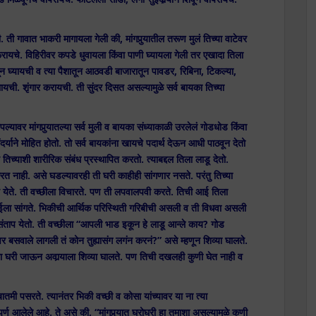
ी गावात भाकरी मागायला गेली की, मांगपुर्‍यातील तरूण मुलं तिच्या वाटेवर
रायचे. विहिरीवर कपडे धुवायला किंवा पाणी घ्यायला गेली तर एखादा तिला
ेवून घ्यायची व त्या पैशातून आठवडी बाजारातून पावडर, रिबिना, टिकल्या,
यची. शृंगार करायची. ती सुंदर दिसत असल्यामुळे सर्व बायका तिच्या
्यावर मांगपुर्‍यातल्या सर्व मुली व बायका संध्याकाळी उरलेलं गोडधोड किंवा
दर्याने मोहित होतो. तो सर्व बायकांना खायचे पदार्थ देऊन आधी पाठवून देतो
तिच्याशी शारीरिक संबंध प्रस्थापित करतो. त्याबद्दल तिला लाडू देतो.
करत नाही. असे घडल्यावरही ती घरी काहीही सांगणार नसते. परंतु तिच्या
त येते. ती वच्छीला विचारते. पण ती लपवालपवी करते. तिची आई तिला
ार आईला सांगते. भिकीची आर्थिक परिस्थिती गरिबीची असली व ती विधवा असली
प संताप येतो. ती वच्छीला “आपली भाड इकून हे लाडू आन्ले काय? गोड
वर बसवाले लागली तं कोन तुह्यासंग लगंन करनं?” असे म्हणून शिव्या घालते.
च्या घरी जाऊन अवार्‍याला शिव्या घालते. पण तिची दखलही कुणी घेत नाही व
ी बातमी पसरते. त्यानंतर भिकी वच्छी व कोसा यांच्यावर या ना त्या
्ण आलेले आहे. ते असे की, “मांगपुर्‍यात घरोघरी हा तमाशा असल्यामुळे कुणी