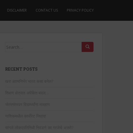
DISCLAIMER
CONTACT US
PRIVACY POLICY
Search
for:
RECENT POSTS
खरा आत्मनिर्भर भारत कसा बनेल?
शिक्षण क्षेत्रात अपेक्षित बदल…
जंतरमंतरवर विद्यार्थ्यांना मारहाण
नाशिकमधील कार्पोरेट जिहाद!
चांगले लोकप्रतिनिधी निवडणे का गरजेचे असते?