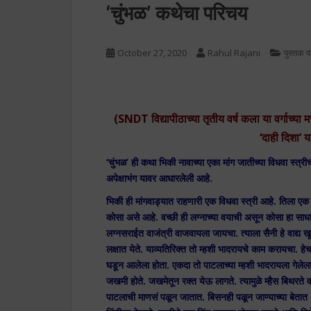
‘चुंभळ’ कथेचा परिचय
October 27, 2020
Rahul Rajani
पुस्तक 
(SNDT विद्यापीठाच्या तृतीय वर्ष कला या वर्गाच्या म
‘दाही दिशा’
‘चुंभळ’ ही कथा भिकी नावाच्या एका मांग जातीच्या विधवा स्त्री
अपेक्षाभंग यावर आधारलेली आहे.
भिकी ही मांगवाड्यात राहणारी एक विधवा स्त्री आहे. तिला एक
कोसा असे आहे. वच्छी ही लग्नाच्या वयाची असून कोसा हा साधार
लग्नसराईत वाजंत्री वाजवायला जायचा. त्याला सैनी हे वाद्य 
लक्षात येते. याव्यतिरिक्त तो म्हशी भादरायचे काम करायचा. हेच
घडून आलेला होता. एकदा तो पाटलाच्या म्हशी भादरायला गेलेल
जखमी होते. जखमेतून रक्त येऊ लागते. त्यामुळे म्हैस बिथरते 
पाटलाची माणसं पळून जातात. बिसनही पळून जाण्याच्या बेतात 