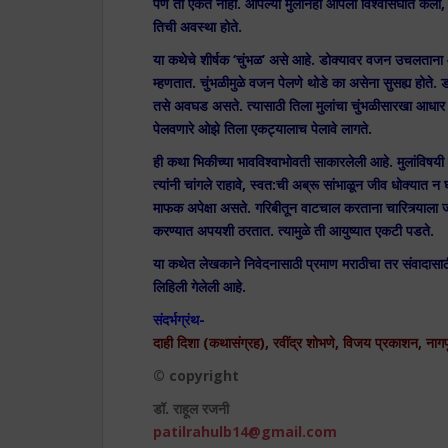
पण तो ऐकत नाही. आपल्या मुलानेही आपला विश्वासघात केला, 
तिची अवस्था होते.
या कथेचे शीर्षक ‘चुंभळ’ असे आहे. डोक्यावर वजन उचलताना
म्हणतात. चुंभळीमुळे वजन पेलणे थोडे का असेना सुसह्य होते. ड
तसे अवघड असते. त्यासाठी तिला मुलांचा चुंभळीसारखा आधार असत
पेलवणारे ओझे तिला एकट्यालाच पेलावे लागते.
ही कथा भिकीच्या भावविश्वाभोवती साकारलेली आहे. मुलांविषय
त्यांनी चांगले राहावे, स्वत:ची अब्रू सांभाळून जीव धोक्यात
माफक अपेक्षा असते. गरिबीतून वाटचाल करताना चारित्र्याला जपत
करण्यात अपयशी ठरतात. त्यामुळे ती आयुष्यात एकटी पडते.
या कथेत लेखकाने निवेदनासाठी प्रमाण मराठीचा तर संवादासाठी
लिहिली गेलेली आहे.
संदर्भग्रंथ-
दाही दिशा (कथासंग्रह), रवींद्र शोभणे, विजय प्रकाशन, नागप
© copyright
डॉ. राहूल रजनी
patilrahulb14@gmail.com