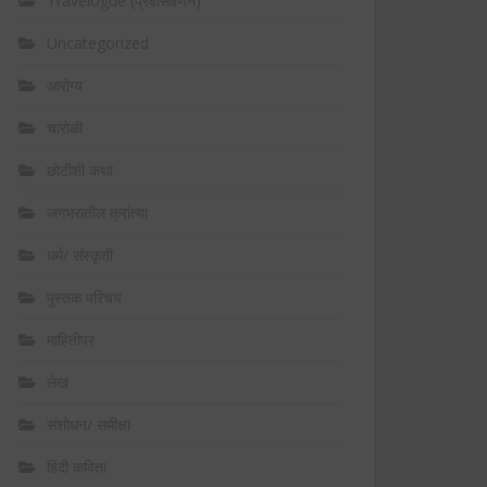
Travelogue (प्रवासवर्णन)
Uncategorized
आरोग्य
चारोळी
छोटीशी कथा
जगभरातील क्रांत्या
धर्म/ संस्कृती
पुस्तक परिचय
माहितीपर
लेख
संशोधन/ समीक्षा
हिंदी कविता