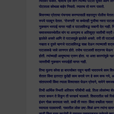
भिंतीवर फेकते. म्हशीचे एक शिंग त्याच्या पोटात घुसते आणि तिने
पोटातला कोथळा बाहेर निघतो. त्यातच तो मरण पावतो.
बिसनच्या प्रेताचा पंचनामा करण्यासाठी शहरातून पोलीस येतात.
रुपये पाठवून देतात. ‘रोजगारी’ या कथेतही गुजीचा नवरा पाट
नुकसान भरपाई मागत नाही व पाटलाविरुद्ध जबानी देत नाही. भिकी
समाजव्यवस्थेतील मांग या अस्पृश्य व अतिशूद्र जातीची स्त्री आहे
झालेले असते आणि ते पाटलामुळे झालेले असते. तरी ती पाटलावि
नव्हता व दुसरे म्हणजे पाटलाविरुद्ध साक्ष देऊन त्याच्याशी श
पाटलाकडे जावे लागणार होते. तसेच पाटलाशी शत्रुत्त्व घेऊन 
होती. त्यांच्याही आयुष्याचा प्रश्न होता. या अशा कारणांमुळे नवर्
जास्तीची नुकसान भरपाईही मागत नाही.
तिचा मुलगा कोसा हा बापासोबत राहून म्हशी भादरायचे काम शि
शेतात किंवा इतरत्र कुठेही काम करावे पण हे काम करू नये,
संतापायची किंवा त्याला विश्वासात घेऊन प्रेमाने, मायेने समज
तिची आर्थिक स्थिती अतिशय गरिबीची आहे. तिला लोकांच्या शेतां
तयार करून ते विकून ती घरखर्च चालवते. शिवारातील सर्व पिकं
इंधन गोळा करायला जाते. कधी ती स्वतः किंवा वच्छीला गावात 
घ्यायला पाठवायची. गावातील लोक उष्ट-शिळं अन्न त्यांना द्यायच
साडी किंवा इतर कपडेही ते गावातून एखाद्याकडून जुनेपाने कपडे