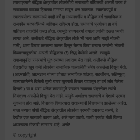
त्याचप्रमाणे बौद्धिक क्षेत्रातील लोकांचीही समाजाशी बांधिलकी असली तरच ते
समाजाच्या व्यापक हिताच्या मागण्या लावून धरू शकतात. स्वातंत्र्यपूर्व व
स्वातंत्र्योत्तर काळामध्ये काही वर्षे हा मध्यमवर्गीय व बौद्धिक वर्ग सामाजिक व
राजकीय चळवळींमध्ये अतिशय सक्रिय होता. समाजाचे प्रबोधन हा वर्ग
अतिशय ताकदीने करत होता. त्यामुळे राज्यकर्त्या वर्गाला त्यांची दखल घ्यावी
लागत असे. अलीकडे बौद्धिक क्षेत्रातील लोकं ‘मी भला आणि माझी नोकरी
भली’, असा विचार करताना जास्त दिसून येतात किंवा बऱ्याच जणांनी ‘नोकरी
मिळवण्यापुरतीच’ आपली बौद्धिकता (!) सिद्ध केलेली असते. त्यामुळे
समाजापुढील समस्यांचे मूळ त्यांच्या लक्षातच येत नाही. अलीकडे बौद्धिक
क्षेत्रातील खूप कमी लोकांचा सामाजिक चळवळींशी संबंध असलेला दिसून येतो.
(आत्मशांती, आत्मज्ञान यांच्या शोधात सामाजिक शांतता, सहजीवन, सहिष्णुता,
राज्यघटनेनेने दिलेली मूल्ये यावर मूलगामी विचार यापासून हा वर्ग लांब गेलेला
दिसतो.) या व अशा अनेक कारणांमुळे सरकार नावाच्या यंत्रणेवर त्यांचे
नियंत्रण असलेले दिसून येत नाही. यामुळे अर्थातच समाजाचे व देशाचे प्रचंड
नुकसान होत आहे. विघातक विचारधारा सत्तास्थानी विराजमान झालेल्या आहेत.
याला बऱ्याच अंशी बौद्धिक क्षेत्रातील लोकांचा प्रभावी दबावगट नसणे, हे
देखील एक महत्वाचे कारण आहे, असे मला वाटते.
याची प्रचंड मोठी किंमत
आपल्याला मोजावी लागणार आहे. असो!
© copyright