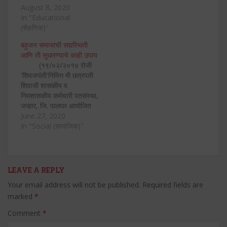
काही अनेक वर्ष संघर्ष करून का
August 8, 2020
असेना पण नोकरी मिळवतात व
In "Educational
इमाने-इतबारे (!) आपली नोकरी
(शैक्षणिक)"
करत राहतात. आपापले काम
बहुजन समाजाची सद्यस्थिती
करत असताना आपल्या
आणि ती सुधारण्याचे काही उपाय
सहकाऱ्यांकडून, मित्रांकडून
(१९/०२/२०१४ रोजी
गाव, शहर व परिसरातील
'शिवजयंती'निमित्त मी छत्रपती
लोकांकडून…
शिवाजी शासकीय व
निमशासकीय कर्मचारी पतसंस्था,
जव्हार, जि. पालघर आयोजित
कार्यक्रमात दिलेल्या
June 27, 2020
व्याख्यानाची पूर्वतयारी करताना
In "Social (सामाजिक)"
खालीलप्रमाणे लिहून ठेवले
होते.) भारतात
कोणत्याही कालखंडात
राज्यसत्ता, धर्मसत्ता आणि
LEAVE A REPLY
अर्थसत्ता या तीनही सत्ता मूठभर
Your email address will not be published.
Required fields are
लोकांच्या हातात राहिल्या आहेत.
marked
*
हा विशिष्ट वर्ग वगळता इतर…
Comment
*