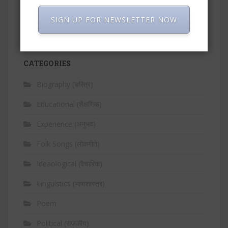
Rajendra Palvi
on
बाबासाहेबांचे विद्यार्थी जीवन (विद्यार्थी, पालक
व शिक्षकांसाठी…)
SIGN UP FOR NEWSLETTER NOW
CATEGORIES
Biography (चरित्र)
Educational (शैक्षणिक)
Experience (अनुभव)
Folk Songs (लोकगीते)
Ideaological (वैचारिक)
Linguistics (भाषाशास्त्र)
Poem
Political (राजकीय)