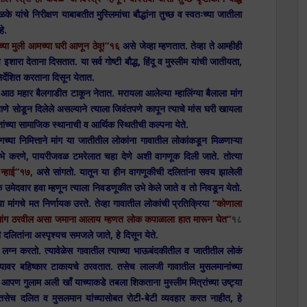
ळके यांचे निरीक्षण याबाबतीत मुस्लिमांचा बौद्धांना तुच्छ व स्वतःच्या जातीला
हे.
च्या मुली आमच्या घरी आणून ठेवू!”१६
असे जेव्हा म्हणतात. तेव्हा ते आम्हीही
शारा देताना दिसतात. या सर्व गोष्टी बौद्ध, हिंदू व मुस्लीम यांची जातीयता,
र्देशित करताना दिसून येतात.
आठ महार बैलगाडीत टाकून नेतात. मरायला आलेल्या म्हालिंग्या बैलाला मांग
 खाणे सोडून दिलेले असल्याने त्याला जिवंतपणे कापून त्याचे मांस घरी खायला
च्या सामाजिक स्थानाची व आर्थिक स्थितीची कल्पना येते.
गच्या निमित्ताने मांग या जातीतील लोकांना गावातील लोकांकडून मिळणाऱ्या
उभे करणे, पायरीजवळ टमरेलात चहा देणे अशी वागणूक दिली जाते. तोत्या
न्हाई”१७,
असे सांगतो. यातून या हीन वागणूकीची दलितांना सवय झालेली
क उमेदवार हवा म्हणून त्याला निवडणूकीत उभे केले जाते व तो निवडून येतो.
या मांगचे मत निर्णायक उरते. तेव्हा गावातील लोकांची प्रतिक्रिया
“कोणाला
 मांग ठरवील असा जमाना आलाय म्हणत लोक कपाळाला हात मारून घेत”
१८
ी दलितांना अस्पृश्यच समजले जाते, हे
दिसून येते.
ग्न करतो. त्यावेळेस गावातील त्याच्या भाऊबंदकीतील व जातीतील लोकं
च्यावर बहिष्कार टाकायचे ठरवतात. तसेच लालजी गावातील मुसलमानांच्या
 आपण गुलाम अली खाँ याच्याकडे तबला शिकताना मुस्लीम मित्रांच्या उष्ट्या
तसेच दलित व मुसलमान यांच्यासोबत रोटी-बेटी व्यवहार करत नाहीत, हे