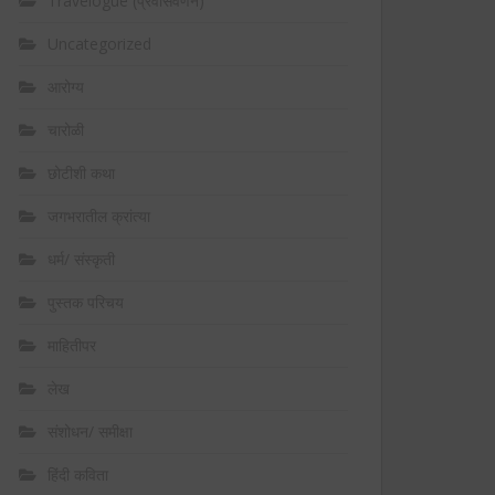
Travelogue (प्रवासवर्णन)
Uncategorized
आरोग्य
चारोळी
छोटीशी कथा
जगभरातील क्रांत्या
धर्म/ संस्कृती
पुस्तक परिचय
माहितीपर
लेख
संशोधन/ समीक्षा
हिंदी कविता