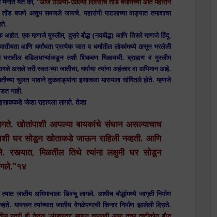
या मनात येते की,
“आज उठल्या-उठल्या दिवसाचं तोंड बघायच्या आत महारानं
 तोंड बघणे अशुभ समजले जायचे. महारांनी पाटलाच्या वाड्यात तमाशाचा
ते.
क आहेत. एक म्हणजे मुस्लीम, दुसरे बौद्ध (नवबौद्ध) आणि तिसरे म्हणजे हिंदू.
 जातीयता आणि धर्मांधता प्रत्येक जात व धर्मांतील लोकांमध्ये ठासून भरलेली
ना घरातील वडिलधाऱ्यांकडून तशी शिकवण मिळायची. ब्राह्मण व मुस्लीम
गले असले तरी स्वतःच्या जातीचा, धर्माचा त्यांना अहंकार वा अभिमान आहे.
तीच्या चुलत भावाने कुळवाड्यांना इसाकला मारायला सांगितले होते. म्हणजे
आवडत नाही.
ककडे जेव्हा राहायला लागते. तेव्हा
ागते. खोतांपाशी आपल्या बायकांचे संधान असल्याचाच
 अशी घर सोडून खोताकडे जाऊन राहिली नव्हती. आणि
. रस्त्यात, मिळतील तिथे त्यांना लक्षुमी घर सोडून
ागले.”१४
त्यात जातीय अभिमानाला डिवचू लागले. आधीच बौद्धांमध्ये जागृती निर्माण
नव्हते. यावरून त्यांच्यात जातीय वेगळेपणाची किनार निर्माण झालेली दिसते.
ल स्त्री ही केवळ ‘अंगवस्त्र’ म्हणून वापरावी असा तुच्छ दृष्टीकोन बौद्ध