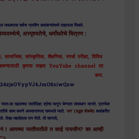
तील जवळपास सर्वच ग्रामीण कादंबऱ्यांमध्ये पाहायला मिळते.
्यवस्थेचे, अस्पृश्यतेचे, धर्मांधतेचे चित्रण :
, सामाजिक, सांस्कृतिक, शैक्षणिक, स्पर्धा परीक्षा, विविध
िओ बघण्यासाठी कृपया माझ्या YouYube channel ला
ibe करा.
/UC24zjeOVypVJ4JmO8siwQsw
ा खालच्या जातीपेक्षा श्रेष्ठ मानून घेण्यात समाधान मानते. प्रत्येक
 जातीचे काम करणे अपमानास्पद समजले जाते.
‘धग’ (उद्धव शेळके)
कादंबरीत
 तेव्हा महादेवला राग येतो. तो म्हणतो,
नं ! आमच्या जातीपातीले त काई पायसीन? का आम्ही
?”२