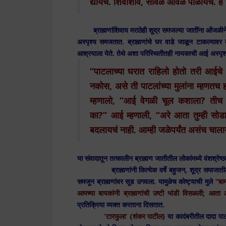
द्यायचं. शिवाशीव, सोवळं ओवळं पाळायचं. ह
ब्राह्मणांशिवाय मराठेही शूद्र समजल्या जातींना ओंजळीने
अस्पृश्य समजतात. ब्राह्मणांचे घर वाडे जाळून टाकल्यावर ब
आश्रयाला येते. तेथे अशा परिस्थितीतही नायकाची आई अस्पृश
“पाटलाच्या घरात राहिलो होतो तरी आईचे 
नकोस, असे ती पाटलांच्या मुलांना म्हणतच
म्हणालो, “आई वेगळी चूल कशाला? ती
का?”
आई म्हणाली, “अरे आता तुम्ही सो
बदलायचं नाही. आम्ही जळेपर्यंत असंच चा
या संवादातून तत्कालीन ब्राह्मण जातीतील लोकांमध्ये वंशश्रेष
ब्राह्मणांनी कित्येक वर्षे बहुजन, शूद्र समाजातील ल
समजून ब्राह्मणांवर सूड उगवला. यामुळेच कोष्ट्याची मुले
“बाम
आमच्या बायकांनी ब्राह्मणांची उष्टी भांडी विसळली; आता 
प्रतिक्रिया व्यक्त करताना दिसतात.
‘टारफुला’ (शंकर पाटील)
या कादंबरीतील दादा पा