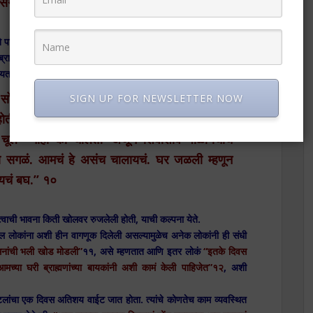
े सगळं भोवलं आता.”९
 पाणी पाजतात, शिवी देऊन बोलतात. तर ब्राह्मण मराठा जातीतील लोकांना
्राह्मणांना मिळेल तेथे आश्रय घ्यावा लागतो. नायकाचे कुटुंब पाटलाकडे
्यता पाळते. नायक वर्णन करतो.
सोवळेओवळे चालूच होतें. इथे लागू नकोस, तिथे शिवू
SIGN UP FOR NEWSLETTER NOW
 होती. आमचा स्वयंपाक वेगळया चुलीवर शिजत होता. मी
च चूल नाही
कां चालत? अजून शिवाशीव पाळायचीच
डा सगळं. आमचं हे असंच चालायचं. घर जळली म्हणून
लायचं बघ.” १०
्ठत्वाची भावना किती खोलवर रुजलेली होती, याची कल्पना येते.
ोकांना अशी हीन वागणूक दिलेली असल्यामुळेच अनेक लोकांनी ही संधी
नांची भली खोड मोडली”
११, असे
म्हणतात आणि इतर लोकं
“इतके दिवस
आमच्या घरी ब्राह्मणांच्या बायकांनी अशी कामं केली पाहिजेत”१२
, अशी
टलांचा एक दिवस अतिशय वाईट जात होता. त्यांचे कोणतेच काम व्यवस्थित