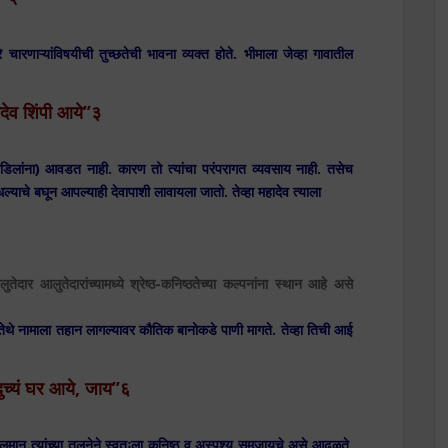
चारणाऱ्यांविषयीची तुच्छतेची भावना व्यक्त होते. भीमाला जेव्हा गावातील
ामदेव शिंपी आये”३
 वडिलांना) आवडत नाही. कारण तो त्यांचा परंपरागत व्यवसाय नाही. तसेच
ांधल्याचे बघून आपल्याही देवापाशी लावायला जातो. तेव्हा महादेव त्याला
तेदार आलुतेदारांच्यामध्ये श्रेष्ठ-कनिष्ठतेच्या कल्पनांना स्थान आहे असे
 नामाला तहान लागल्यावर कौतिक बानोकडे पाणी मागते. तेव्हा तिची आई
ुच्यं घर आये, जाय”६
लमान त्यांच्या तुलनेने स्वतःला कनिष्ठ व अस्पृश्य समजायचे असे आढळते.