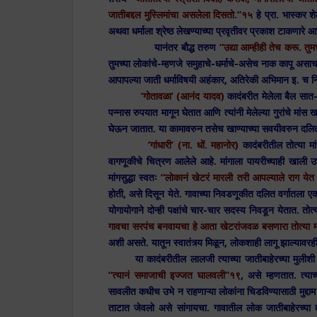
जातीबद्दल मुस्लिमांचा असलेला दिसतो.”१५
हे प्रा. भास्कर शे
अथवा धर्माला श्रेष्ठ लेखण्याच्या प्रवृतीवर प्रकाश टाकणारे आ
यानंतर बौद्ध तरुण
“उद्या आम्हीही तेच करू. तुम
तुमच्या लोकांचे-म्हणजे समुहाचे-धर्माचे-असेच नाक कापू असाच इ
आपापल्या जाती धर्माविषयी अहंकार, अतिरेकी अभिमान इ. च नि
‘गोतावळा’ (आनंद यादव)
कादंबरीत मेलेला बैल सात-
पन्नास रुपयात मागून घेतात आणि त्यांनी मेलेल्या गुरांचे मांस
घेऊन जातात. या कामावरुन तसेच खाण्याच्या सवयीवरुन दलितां
‘गांधारी’ (ना. धों. महानोर)
कादंबरीतील तोत्या मां
वागणूकीचे चित्रण आलेले आहे. मांगाला पायरीच्याही खाली 
मांगसुद्धा स्वतः
“लोकानं खेटरं मारली तरी आपल्याले राग येत 
होती, असे दिसून येते. गावाच्या निवडणूकीत दलित वर्गातला ए
योगायोगाने दोन्ही पक्षांचे चार-चार सदस्य निवडून येतात. तोत्
गावचा सरपंच बनवायचा हे आता खेटरांजवळ बसणारा तोत्या
अशी असते. यातून स्वातंत्र्य मिळून, लोकशाही लागू झाल्यावरह
या कादंबरीतील लालजी त्याच्या जातीबाहेरच्या मुलीशी ल
“त्यानं समाजाची इज्जत घालवली”१९
, असे म्हणतात. त्या
सावलीत कधीच उभे न राहणाऱ्या लोकांना चिडविण्यासाठी मुद्दाम
ताटात जेवलो असे सांगायचा. गावातील लोक जातीबाहेरच्या 