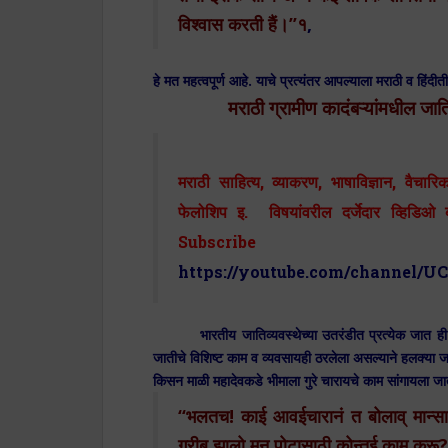
विश्वास करती हैं।”१
,
हे मत महत्वपूर्ण आहे. याचे प्रत्यंतर आपल्याला मराठी व हिंदी
मराठी ग्रामीण कादंबऱ्यांमधील जातिव
मराठी साहित्य, व्याकरण, भाषाविज्ञान, वैचारिक
फेलोशिप इ. विषयांवरील दर्जेदार व्हिड
Subscr
https://youtube.com/channel
भारतीय जातिव्यवस्थेच्या उतरंडीत प्रत्येक जात ही स्वतःल
जातीचे विशिष्ट काम व व्यवसायही ठरलेला असल्याने हलक्या
किसन माळी महादेवकडे भीमाला गुरे चारायचे काम सांगायला जातो.
“भलतच! काई आवईचारानं त बोलाव् मान्सा
गरीब झालो मून पोटासाठी कोन्तई काम करू