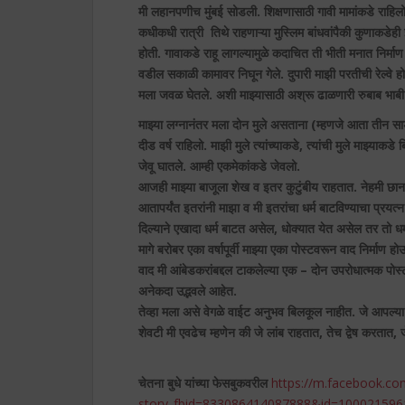
मी लहानपणीच मुंबई सोडली. शिक्षणासाठी गावी मामांकडे राहिलो
कधीकधी रात्री तिथे राहणाऱ्या मुस्लिम बांधवांपैकी कुणाकड
होती. गावाकडे राहू लागल्यामुळे कदाचित ती भीती मनात निर्मा
वडील सकाळी कामावर निघून गेले. दुपारी माझी परतीची रेल्वे 
मला जवळ घेतले. अशी माझ्यासाठी अश्रू ढाळणारी रुबाब भाबी
माझ्या लग्नानंतर मला दोन मुले असताना (म्हणजे आता तीन साडेतीन
दीड वर्ष राहिलो. माझी मुले त्यांच्याकडे, त्यांची मुले माझ्याकडे ब
जेवू घातले. आम्ही एकमेकांकडे जेवलो.
आजही माझ्या बाजूला शेख व इतर कुटुंबीय राहतात. नेहमी छा
आतापर्यंत इतरांनी माझा व मी इतरांचा धर्म बाटविण्याचा प्रयत्न
दिल्याने एखादा धर्म बाटत असेल, धोक्यात येत असेल तर तो 
मागे बरोबर एका वर्षापूर्वी माझ्या एका पोस्टवरून वाद निर्
वाद मी आंबेडकरांबद्दल टाकलेल्या एक – दोन उपरोधात्मक पोस्ट का
अनेकदा उद्भवले आहेत.
तेव्हा मला असे वेगळे वाईट अनुभव बिलकूल नाहीत. जे आपल्या
शेवटी मी एवढेच म्हणेन की जे लांब राहतात, तेच द्वेष करतात
चेतना बुधे यांच्या फेसबुकवरील
https://m.facebook.co
story_fbid=833086414087888&id=10002159