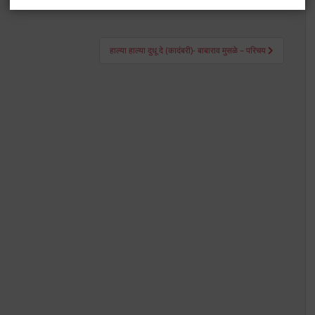
हाल्या हाल्या दुधू दे (कादंबरी)- बाबाराव मुसळे – परिचय