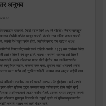
इतर अनुभव
orized
पडपट्टीत राहायचे. (माझे वडील तिथे ३५ वर्षे राहिले.) निसार माझ्याहून
मच्या दोघांची आंघोळ घालून द्यायची. तेलाने मस्त मालिश करून द्यायची.
चे. त्यांची तिथे खूप जमीन होती. त्यापैकी एखाद दोन प्लॉट
ते माझ्या
जमिनीची किंमत कोट्यवधी रुपये राहिली असती. १९९३ च्या दंग्यांच्या वेळेस
गावी आले व तिकडे दंगे सुरू झाले. माझ्या ५ वर्षाच्या भावासह आई तिकडे
ड घाबरलेली. इकडे वडिलांच्या मनात भीती होतीच. पण लक्ष्मीनगरमधील
 धक्का लागू देणार नाहीत. काळजी करू नका. तुम्हाला काही आणायचे असेल
बिनधास्त रहा.” खरंच आई सुरक्षित राहिली. अन्यथा आज एकट्या बाईची काय
ी वडिलांना त्यानंतर २० वर्षे म्हणजे २०१३ पर्यंत मुंबईतच राहावे लागले
ा, इतर अनेक मुस्लिम कुटुंब असताना माझे वडील एकटे तिथे आईने मुंबई
्यावर लक्ष्मीनगरमध्ये जाऊन सर्वांना भेटते. आमच्या घराला लागूनच म्हणजे
या वडिलांना मुद्दामहून विचारले की, “तुम्ही इतके वर्ष मुस्लिमबहुल वस्तीत
ाही” म्हणाले. यातच सर्व काही येऊन जाते.