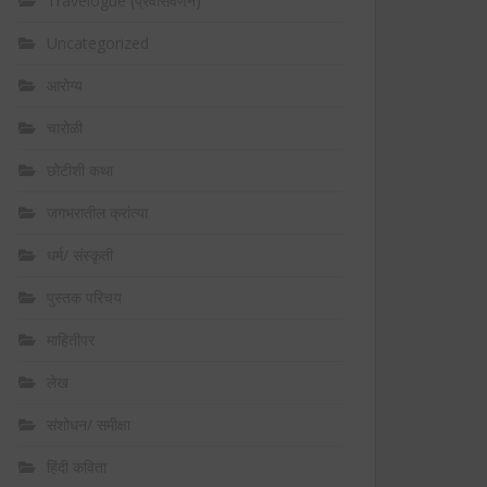
Travelogue (प्रवासवर्णन)
Uncategorized
आरोग्य
चारोळी
छोटीशी कथा
जगभरातील क्रांत्या
धर्म/ संस्कृती
पुस्तक परिचय
माहितीपर
लेख
संशोधन/ समीक्षा
हिंदी कविता