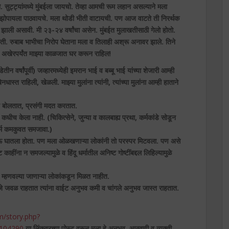
. सुट्ट्यांमध्ये मुंबईला जायचो. तेव्हा आमची रूम लहान असल्याने मला
ेही झोपायला पाठवायचे. मला थोडी भीती वाटायची. पण आज वाटते ती निरर्थक
ण झाली असावी. मी २३-२४ वर्षांचा असेन. मुंबईत मुलाखतीसाठी गेलो होतो.
होती. रुबाब भाभीचा निरोप घेताना मला व तिलाही अश्रू अनावर झाले. तिने
 अखेरपर्यंत माझ्या काळजात घर करून राहिल!
 वर्षांपूर्वी) जव्हारमध्येही इमरान भाई व बब्बू भाई यांच्या शेजारी आम्ही
िनधास्त राहिली, खेळली. माझ्या मुलांना त्यांनी, त्यांच्या मुलांना आम्ही हाताने
न बोलतात, प्रसंगी मदत करतात.
 कधीच केला नाही. (चिकित्सेने, जुन्या व कालबाह्य प्रथा, कर्मकांडे सोडून
धर्म कमकुवत समजावा.)
माण होऊ घातला होता. पण मला ओळखणाऱ्या लोकांनी तो परस्पर मिटवला. पण असे
हींना न समजल्यामुळे व हिंदू धर्मातील अनिष्ट गोष्टींबद्दल लिहिल्यामुळे
 म्हणवल्या जाणाऱ्या लोकांकडून मिळत नाहीत.
, जे जवळ राहतात त्यांना वाईट अनुभव कमी व चांगले अनुभव जास्त राहतात.
m/story.php?
6104290
या लिंकवरच्या पोस्ट वरून मला हे अनुभव, आठवणी व व्यक्ती