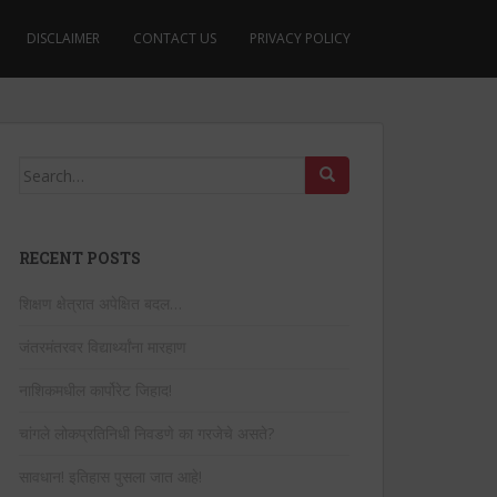
DISCLAIMER
CONTACT US
PRIVACY POLICY
Search
for:
RECENT POSTS
शिक्षण क्षेत्रात अपेक्षित बदल…
जंतरमंतरवर विद्यार्थ्यांना मारहाण
नाशिकमधील कार्पोरेट जिहाद!
चांगले लोकप्रतिनिधी निवडणे का गरजेचे असते?
सावधान! इतिहास पुसला जात आहे!