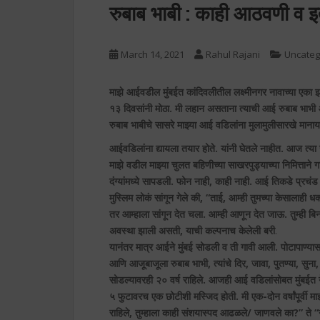
रुबाब भाबी : काही आठवणी व 
March 14, 2021
Rahul Rajani
Uncateg
माझे आईवडील मुंबईत कांदिवलीतील लक्ष्मीनगर नावाच्या एका झो
१३ दिवसांनी मोठा. मी लहान असताना त्याची आई रुबाब भाभी आ
रुबाब भाबीचे सासरे माझ्या आई वडिलांना मुलामुलीसारखे मानाय
आईवडिलांना द्यायला तयार होते. यांनी घेतले नाहीत. आज त्या 
माझे वडील माझ्या चुलत बहिणीच्या साखरपुड्याच्या निमित्ताने 
दंग्यांमध्ये सापडली. फोन नाही, काही नाही. आई तिकडे प्रचं
मुस्लिम लोकं सांगून गेले की, “ताई, आम्ही तुमच्या केसालाही
तर आम्हाला सांगून देत चला. आम्ही आणून देत जाऊ. तुम्ही 
अवस्था झाली असती, याची कल्पनाच केलेली बरी
.
यानंतर मात्र आईने मुंबई सोडली व ती गावी आली. पोटापाण्यासाठ
आणि आजूबाजूला रुबाब भाभी, त्यांचे दिर, जावा, पुतण्या, सुन
सोडल्यावरही २० वर्ष राहिले. आजही आई वडिलांसोबत मुंबईत गेल
५ फुटावरच एक छोटीशी मस्जिद होती. मी एक-दोन वर्षांपूर्वी माझ्
राहिले, तुम्हाला काही संशयास्पद आढळले/ जाणवले का?” ते “न