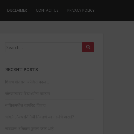
DISCLAIMER
CONTACT US
PRIVACY POLICY
Search
for:
RECENT POSTS
शिक्षण क्षेत्रात अपेक्षित बदल…
जंतरमंतरवर विद्यार्थ्यांना मारहाण
नाशिकमधील कार्पोरेट जिहाद!
चांगले लोकप्रतिनिधी निवडणे का गरजेचे असते?
सावधान! इतिहास पुसला जात आहे!