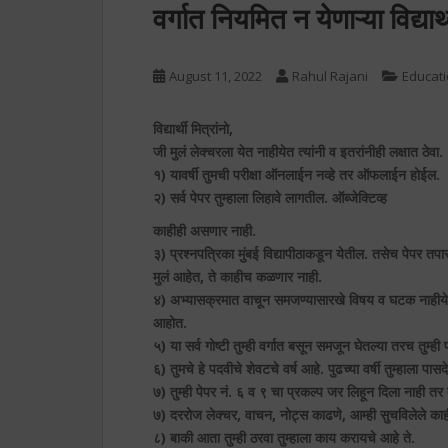
वर्गात नियमित न येणाऱ्या विद्यार्थ
August 11, 2022
Rahul Rajani
Educatio
विद्यार्थी मित्रांनो,
जी मुलं लेक्चरला येत नाहीयेत त्यांनी व इतरांनीही लक्षात ठेवा.
१) यावर्षी तुमची परीक्षा ऑनलाईन नव्हे तर ऑफलाईन होईल.
२) सर्व पेपर तुम्हाला लिहावे लागतील. ऑब्जेक्टिव्ह
काहीही असणार नाही.
३) प्रश्नपत्रिका मुंबई विद्यापीठाकडून येतील. तसेच पेपर त
मुलं आहेत, ते काहीच कळणार नाही.
४) अभ्यासक्रमात वाचून समजण्यासारखे विषय व घटक नाहीये
आहोत.
५) या सर्व गोष्टी तुम्ही वर्गात बसून समजून घेतल्या तरच तुम्
६) तुमचे हे पदवीचे शेवटचे वर्ष आहे. पुढच्या वर्षी तुम्हाला प
७) तुम्ही पेपर नं. ६ व ९ चा प्रकल्प जर लिहून दिला नाही तर 
७) दररोज लेक्चर, वाचन, नोट्स काढणे, आम्ही सुचविलेले काही 
८) बाकी आता तुम्ही ठरवा तुम्हाला काय करायचे आहे ते.