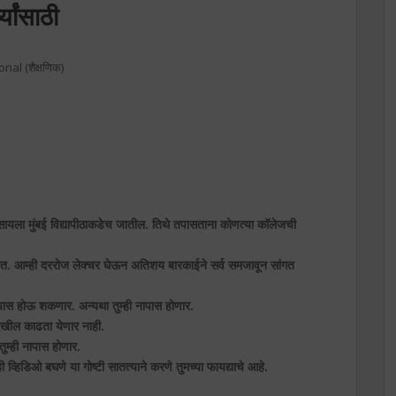
्यांसाठी
nal (शैक्षणिक)
पासायला मुंबई विद्यापीठाकडेच जातील. तिथे तपासताना कोणत्या कॉलेजची
त. आम्ही दररोज लेक्चर घेऊन अतिशय बारकाईने सर्व समजावून सांगत
ही पास होऊ शकणार. अन्यथा तुम्ही नापास होणार.
ासदेखील काढता येणार नाही.
तुम्ही नापास होणार.
व्हिडिओ बघणे या गोष्टी सातत्याने करणे तुमच्या फायद्याचे आहे.