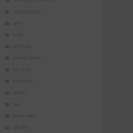
Travelogue (प्रवासवर्णन)
Uncategorized
आरोग्य
चारोळी
छोटीशी कथा
जगभरातील क्रांत्या
धर्म/ संस्कृती
पुस्तक परिचय
माहितीपर
लेख
संशोधन/ समीक्षा
हिंदी कविता