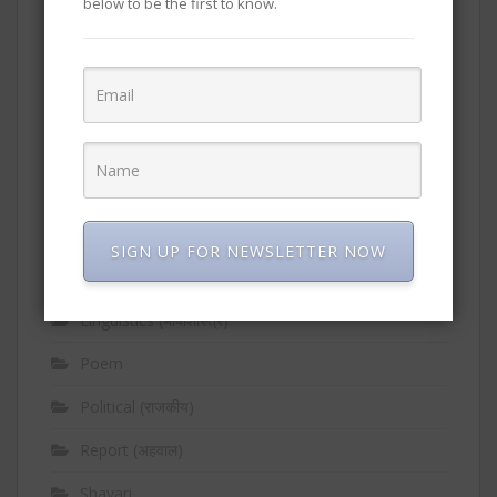
below to be the first to know.
CATEGORIES
Biography (चरित्र)
Educational (शैक्षणिक)
Experience (अनुभव)
Folk Songs (लोकगीते)
SIGN UP FOR NEWSLETTER NOW
Ideaological (वैचारिक)
Linguistics (भाषाशास्त्र)
Poem
Political (राजकीय)
Report (अहवाल)
Shayari