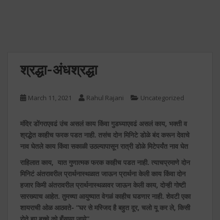
श्रद्धा-अंधश्रद्धा
March 11, 2021
Rahul Rajani
Uncategorized
मंदिर डोंगराएवढं उंच असलं काय किंवा गुडघ्याएवढं असलं काय, भक्ती व
श्रद्धेत काहीच फरक पडत नाही. तसंच दोन मिनिटे डोळे बंद करून देवाचे
नाव घेतले काय किंवा सकाळी उठल्यापासून रात्री डोळे मिटेपर्यंत नाव घेत
राहिलात काय, यात गुणात्मक फरक काहीच पडत नाही. त्याचप्रमाणे दोन
मिनिटं अंतरावरील प्रार्थनास्थळात जाऊन प्रार्थना केली काय किंवा दोन
हजार किमी अंतरावरील प्रार्थनास्थळावर जाऊन केली काय, दोन्ही गोष्टी
सारख्याच आहेत. तुमच्या आयुष्यात वेगळं काहीच घडणार नाही. शेवटी एका
शायराची ओळ आठवते- “घर से मस्जिद है बहुत दूर, चलो यू कर ले, किसी
रोते हुए बच्चे को हँसाया जाये”