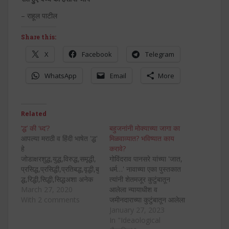
– राहूल पाटील
Share this:
X
Facebook
Telegram
WhatsApp
Email
More
Related
‘द्ध’ की ‘ध्द’?
बहुजनांनी मोक्याच्या जागा का
आपल्या मराठी व हिंदी भाषेत 'द्ध'
मिळवाव्यात? भविष्यात काय
हे
करावे?
जोडाक्षरशुद्ध,युद्ध,विरुद्ध,समृद्धी,
गोविंदराव पानसरे यांच्या 'जात,
प्रसिद्ध,प्रसिद्धी,प्रतिबद्ध,वृद्धी,बु
धर्म…' नावाच्या एका पुस्तकात
द्ध,रिद्धी,सिद्धी,सिद्धअशा अनेक
त्यांनी शेतमजूर कुटुंबातून
शब्दांमध्ये येते. मात्र बरेच जण
March 27, 2020
आलेला न्यायाधीश व
हे शब्द
With 2 comments
जमीनदाराच्या कुटुंबातून आलेला
शुध्दयुध्द,विरुध्द,समृध्दी,प्रसि
न्यायाधीश यांनी एकाच
January 27, 2023
ध्दी,प्रसिध्दप्रतिबध्द,वृध्दी,बुध्द,
गुन्ह्यातल्या आरोपींना वेगवेगळ्या
In "Ideaological