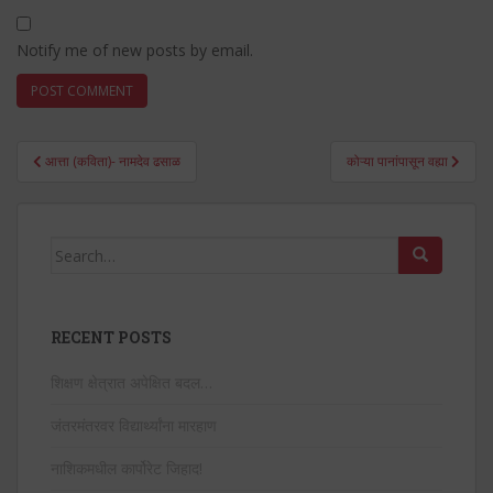
Notify me of new posts by email.
Post
आत्ता (कविता)- नामदेव ढसाळ
कोऱ्या पानांपासून वह्या
navigation
Search
for:
RECENT POSTS
शिक्षण क्षेत्रात अपेक्षित बदल…
जंतरमंतरवर विद्यार्थ्यांना मारहाण
नाशिकमधील कार्पोरेट जिहाद!