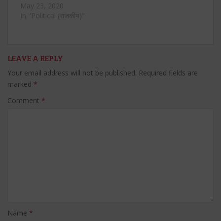
विचारप्रणाली, त्याचा
May 23, 2020
जनमानसावर होणारा परिणाम
In "Political (राजकीय)"
याचे काल्पनिक पात्रे व
घटनाप्रसंगांच्या माध्यमातून
वास्तव असे चित्रण केलेले
असते. म्हणूनच आपल्याला
LEAVE A REPLY
तत्कालीन समाजाचे दर्शन घडत
Your email address will not be published.
Required fields are
असते. म्हणून साहित्य हे
marked
*
समाजजीवन अभ्यासण्याचे एक
महत्वाचे साधन मानले जाते.
Comment
*
पाकिस्तान निर्मितीची घटना…
Name
*