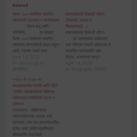
Related
गेल्या २०० वर्षातील भारतीय
बाबासाहेबांचे विद्यार्थी जीवन
समाजाची वाटचाल व मानसिकता
(विद्यार्थी, पालक व
प्रिय बंधू आणि
शिक्षकांसाठी…)
भगिनींनो, या लेखात
बाबासाहेबांचे विद्यार्थी जीवन
गेल्या २०० वर्षांमध्ये भारतीय
डॉ. बाबासाहेब आंबेडकर
समाजात कोणकोणते बदल घडून
उर्फ भीमराव रामजी आंबेडकर हे
आले, त्याच्या आधी काय
जगातील सार्वकालीन थोर
परिस्थिती होती व आज
June 13, 2022
विद्वान, अभ्यासक म्हणून
समाजाची मानसिकता कशी आहे,
In "Ideaological
ओळखले जातात. विशेष म्हणजे
April 14, 2020
याचा थोडक्यात आढावा घेतला
(वैचारिक)"
त्यांचे ज्ञान त्यांनी त्यांच्या
In "Biography (चरित्र)"
आहे. प्रत्येक विद्यार्थी, शिक्षक व
स्वतःच्या करिअर व
१९६० ते १९७५ या
समजूतदार नागरिकांनी हे
विकासापुरतेच सीमित ठेवले
कालखंडातील मराठी आणि हिंदी
समजून घेणे…
नाही. तर भारतातील ५०००
ग्रामीण कादंबर्‍यांमध्ये चित्रित
वर्षांची शोषणाची, गुलामीची
पाकिस्तान निर्मितीची घटना व
परंपरा मोडून काढण्यासाठी,
परिणाम
येथील सामान्य माणसाला…
प्रस्तावना : साहित्याला
समाजजीवनाचा आरसा असे
म्हणतात. त्या-त्या कालखंडातील
श्रेष्ठ अशा साहित्यकृतींमधून
समकालीन घडामोडी,