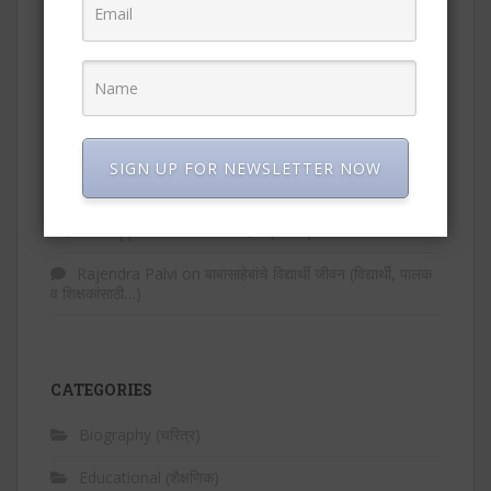
Kavita Rajabhoj
on
शिक्षण क्षेत्रात अपेक्षित बदल…
Asst prof Sandeep Pawar
on
मराठी विषयातील करियरच्या
विविध संधी –
डॉ.ललिता सुभाष अहिरे
on
बाबासाहेबांनी लंडनहून रमाईला लिहिलेले
पत्र…
SIGN UP FOR NEWSLETTER NOW
डॉ. अतुल देशमुख
on
मराठी भाषा आणि आधुनिक तंत्रज्ञान
-महत्त्वाच्या app व संकेतस्थळांची माहिती (भाग १)
Rajendra Palvi
on
बाबासाहेबांचे विद्यार्थी जीवन (विद्यार्थी, पालक
व शिक्षकांसाठी…)
CATEGORIES
Biography (चरित्र)
Educational (शैक्षणिक)