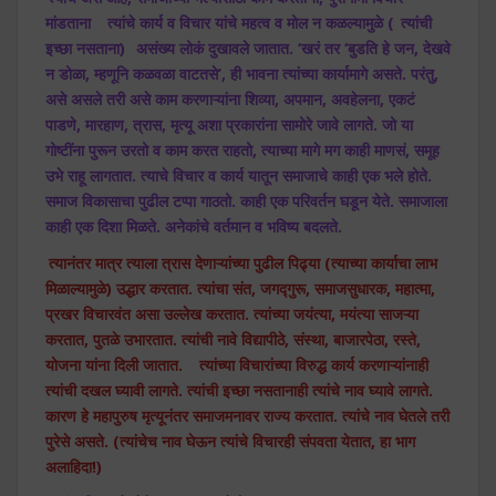
मांडताना
त्यांचे कार्य व विचार यांचे महत्व व मोल न कळल्यामुळे (
त्यांची
इच्छा नसताना)
असंख्य लोकं दुखावले जातात. ‘खरं तर ‘बुडति हे जन, देखवे
न डोळा, म्हणूनि कळवळा वाटतसे’, ही भावना त्यांच्या कार्यामागे असते. परंतु,
असे असले तरी असे काम करणाऱ्यांना शिव्या, अपमान, अवहेलना, एकटं
पाडणे, मारहाण, त्रास, मृत्यू अशा प्रकारांना सामोरे जावे लागते. जो या
गोष्टींना पुरून उरतो व काम करत राहतो, त्याच्या मागे मग काही माणसं, समूह
उभे राहू लागतात. त्याचे विचार व कार्य यातून समाजाचे काही एक भले होते.
समाज विकासाचा पुढील टप्पा गाठतो. काही एक परिवर्तन घडून येते. समाजाला
काही एक दिशा मिळते. अनेकांचे वर्तमान व भविष्य बदलते.
त्यानंतर मात्र त्याला त्रास देणाऱ्यांच्या पुढील पिढ्या (त्याच्या कार्याचा लाभ
मिळाल्यामुळे) उद्धार करतात. त्यांचा संत, जगद्गुरू, समाजसुधारक, महात्मा,
प्रखर विचारवंत असा उल्लेख करतात. त्यांच्या जयंत्या, मयंत्या साजऱ्या
करतात, पुतळे उभारतात. त्यांची नावे विद्यापीठे, संस्था, बाजारपेठा, रस्ते,
योजना यांना दिली जातात.
त्यांच्या विचारांच्या विरुद्ध कार्य करणाऱ्यांनाही
त्यांची दखल घ्यावी लागते. त्यांची इच्छा नसतानाही त्यांचे नाव घ्यावे लागते.
कारण हे महापुरुष मृत्यूनंतर समाजमनावर राज्य करतात. त्यांचे नाव घेतले तरी
पुरेसे असते. (त्यांचेच नाव घेऊन त्यांचे विचारही संपवता येतात, हा भाग
अलाहिदा!)