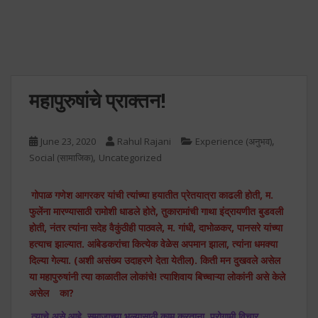
महापुरुषांचे प्राक्तन!
,
June 23, 2020
Rahul Rajani
Experience (अनुभव)
,
Social (सामाजिक)
Uncategorized
गोपाळ गणेश आगरकर यांची त्यांच्या हयातीत प्रेतयात्रा काढली होती, म.
फुलेंना मारण्यासाठी रामोशी धाडले होते, तुकारामांची गाथा इंद्रायणीत बुडवली
होती, नंतर त्यांना सदेह वैकुंठीही पाठवले, म. गांधी, दाभोळकर, पानसरे यांच्या
हत्याच झाल्यात. आंबेडकरांचा कित्येक वेळेस अपमान झाला, त्यांना धमक्या
दिल्या गेल्या. (अशी असंख्य उदाहरणे देता येतील). किती मन दुखवले असेल
या महापुरुषांनी त्या काळातील लोकांचे! त्याशिवाय बिच्चाऱ्या लोकांनी असे केले
असेल
का?
त्याचे असे आहे, समाजाच्या भल्यासाठी काम करताना, पुरोगामी विचार