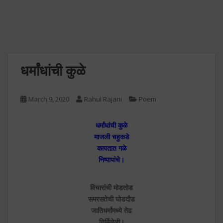
धर्मांधांची कुळे
March 9, 2020
Rahul Rajani
Poem
धर्मांधांची कुळे
माजली चहुकडे
कापतात गळे
निष्पापांचे।
विचारांची मोडतोड
समरसतेची घोडदौड
जातिधर्मांमध्ये तेढ
निर्मिलेली।