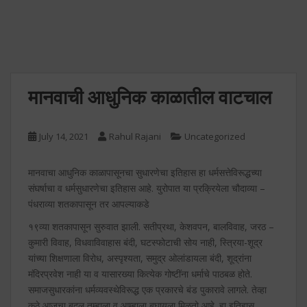
मानवाची आधुनिक काळातील वाटचाल
July 14, 2021
Rahul Rajani
Uncategorized
मानवाचा आधुनिक काळापासूनचा सुधारणेचा इतिहास हा धर्मसत्तेविरूद्धच्या
संघर्षाचा व धर्मसुधारणेचा इतिहास आहे. युरोपात या प्रक्रियेला चौदाव्या –
पंधराव्या शतकापासून तर आपल्याकडे
१९व्या शतकापासून सुरुवात झाली. सतीप्रथा, केशवपन, बालविवाह, जरठ –
कुमारी विवाह, विधवाविवाहास बंदी, घटस्फोटाची सोय नाही, स्त्रिया-शूद्र
यांच्या शिक्षणाला विरोध, अस्पृश्यता, समुद्र ओलांडायला बंदी, शूद्रांना
मंदिरप्रवेश नाही या व यासारख्या कित्येक गोष्टींना धर्माचे पाठबळ होते.
समाजसुधारकांना धर्मव्यवस्थेविरूद्ध एक प्रकारचे बंड पुकारावे लागले. तेव्हा
कुठे आजचा बदल तुम्हाला व आम्हाला बघायला मिळतो आहे. हा इतिहास