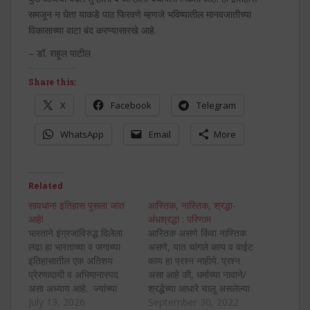
समजून न घेता याकडे पाठ फिरवणे म्हणजे भविष्यातील मानवजातीच्या
विकासाच्या वाटा बंद करण्यासारखे आहे.
– डॉ. राहूल पाटील
Share this:
X
Facebook
Telegram
WhatsApp
Email
More
Related
सावधान! इतिहास पुसला जात
आस्तिक, नास्तिक, श्रद्धा-
आहे!
अंधश्रद्धा : परिणाम
भारताने इंग्रजांविरुद्ध दिलेला
आस्तिक असणे किंवा नास्तिक
लढा हा भारताच्या व जगाच्या
असणे, यात चांगले काय व वाईट
इतिहासातील एक अतिशय
काय हा प्रश्न नाहीये. प्रश्न
प्रेरणादायी व अभिमानास्पद
असा आहे की, धर्माच्या नावाने/
असा अध्याय आहे. ज्यांच्या
श्रद्धेच्या आधारे चालू असलेल्या
साम्राज्यावरून सूर्य मावळत
July 13, 2026
प्रथा ह्या फक्त आनंदासाठी
September 30, 2022