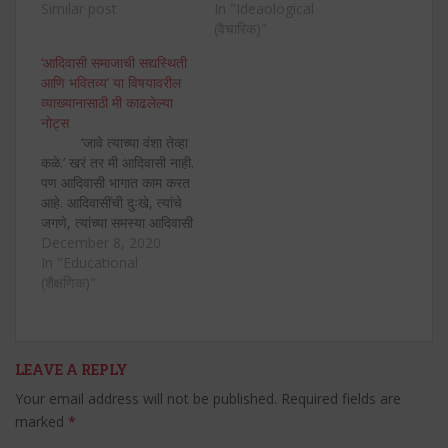
नव्हता अशा राज्यकर्त्यांविरुद्ध
Similar post
नसतात. याच्यातून सामाजिक
In "Ideaological
आपण शंभरहून अधिक वर्ष लढा
जीवनात छोट्या छोट्या असंख्य
(वैचारिक)"
दिला व त्यात यशस्वी झालो. हा
समस्या निर्माण होतात. समाजात
‘आदिवासी समाजाची सद्यस्थिती
लढा अनोखा होता. जनमत
एक खोटा इतिहास बिंबवला
आणि भवितव्य’ या विषयावरील
संघटित करून, लोकांना
जातो. जसे ह्या रंगांचे महत्त्व
व्याख्यानासाठी मी काढलेल्या
शांततेच्या मार्गाने लढण्याचे
अमुक-तमुक धर्मग्रंथात…
नोट्स
वेगवेगळे प्रयोगशील मार्ग
‘जावे त्याच्या वंशा तेव्हा
दाखवून, इंग्रजांशी…
कळे.’ खरं तर मी आदिवासी नाही.
पण आदिवासी भागात काम करत
आहे. आदिवासींची दुःखे, त्यांचे
जगणे, त्यांच्या समस्या आदिवासी
समाजाइतकी मला माहीत नाहीत.
December 8, 2020
पण माझ्या निरीक्षणातून,
In "Educational
संपर्कातून, अनुभवातून,
(शैक्षणिक)"
चर्चांमधून मला जे ज्ञात आहे, ते
मांडण्याचा नम्रपणे मी प्रयत्न
करीत आहे. काही चुकलं तर
आपल्या थोर…
LEAVE A REPLY
Your email address will not be published.
Required fields are
marked
*