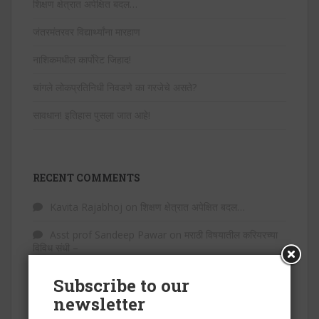
शिक्षण क्षेत्रात अपेक्षित बदल…
जंतरमंतरवर विद्यार्थ्यांना मारहाण
नाशिकमधील कार्पोरेट जिहाद!
चांगले लोकप्रतिनिधी निवडणे का गरजेचे असते?
सावधान! इतिहास पुसला जात आहे!
RECENT COMMENTS
Kavita Rajabhoj
on
शिक्षण क्षेत्रात अपेक्षित बदल…
Asst prof Sandeep Pawar
on
मराठी विषयातील करियरच्या
विविध संधी –
डॉ.ललिता सुभाष अहिरे
on
बाबासाहेबांनी लंडनहून रमाईला लिहिलेले
Subscribe to our
पत्र…
newsletter
डॉ. अतुल देशमुख
on
मराठी भाषा आणि आधुनिक तंत्रज्ञान