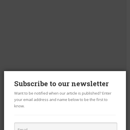
Subscribe to our newsletter
Want to be notified when our article is published? Enter
your email address and name below to be the first to
know.