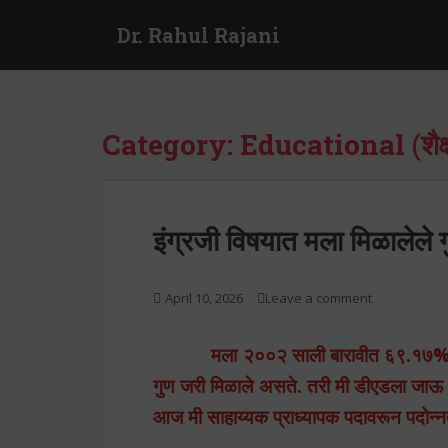
S
Dr. Rahul Rajani
k
i
p
t
o
Category:
Educational (शैक
m
a
i
n
इंग्रजी विषयात मला मिळालेले 
c
o
n
April 10, 2026
Leave a comment
t
e
मला २००२ साली बारावीत ६९.१७% मिळ
n
t
गुण जरी मिळाले असते. तरी मी डीएडला ज
आज मी साहाय्यक प्राध्यापक पदावरून पदोन्न