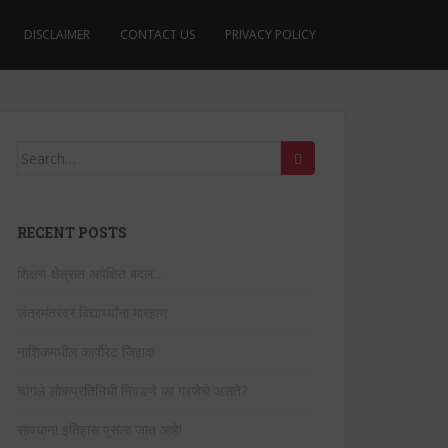
DISCLAIMER
CONTACT US
PRIVACY POLICY
Search
for:
RECENT POSTS
शिक्षण क्षेत्रात अपेक्षित बदल…
जंतरमंतरवर विद्यार्थ्यांना मारहाण
नाशिकमधील कार्पोरेट जिहाद!
चांगले लोकप्रतिनिधी निवडणे का गरजेचे असते?
सावधान! इतिहास पुसला जात आहे!